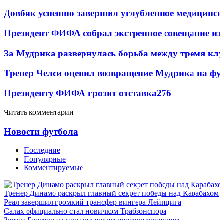
Довбик успешно завершил углубленное медицинск
Президент ФИФА собрал экстренное совещание из
За Мудрика развернулась борьба между тремя 
Тренер Челси оценил возвращение Мудрика на фу
Президенту ФИФА грозит отставка
276
Читать комментарии
Новости футбола
Последние
Популярные
Комментируемые
Тренер Динамо раскрыл главный секрет победы над Карабахом
Реал завершил громкий трансфер вингера Лейпцига
Салах официально стал новичком Трабзонспора
Звезда Барселоны поразил ярким перевоплощением