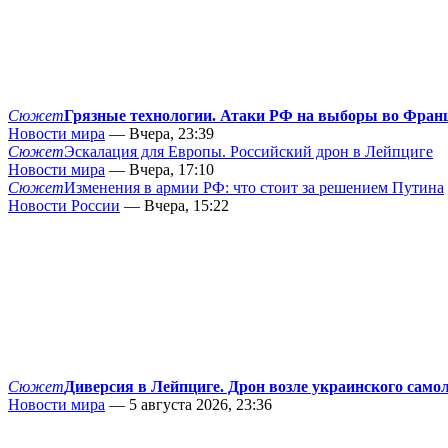
Сюжет
Грязные технологии. Атаки РФ на выборы во Фран
Новости мира
— Вчера, 23:39
Сюжет
Эскалация для Европы. Российский дрон в Лейпциге
Новости мира
— Вчера, 17:10
Сюжет
Изменения в армии РФ: что стоит за решением Путина
Новости России
— Вчера, 15:22
Сюжет
Диверсия в Лейпциге. Дрон возле украинского само
Новости мира
— 5 августа 2026, 23:36