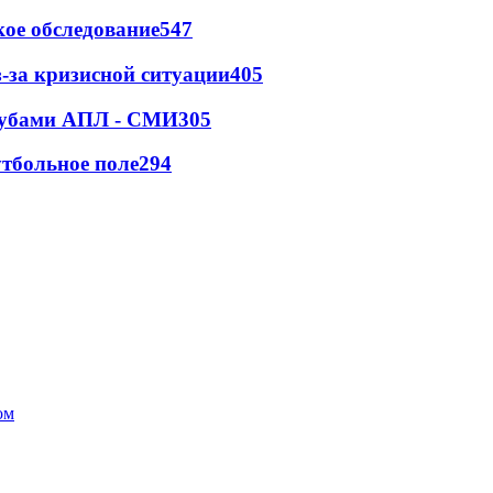
ое обследование
547
-за кризисной ситуации
405
клубами АПЛ - СМИ
305
тбольное поле
294