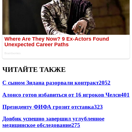
ЧИТАЙТЕ ТАКЖЕ
С сыном Зидана разорвали контракт
2052
Алонсо готов избавиться от 16 игроков Челси
401
Президенту ФИФА грозит отставка
323
Довбик успешно завершил углубленное
медицинское обследование
275