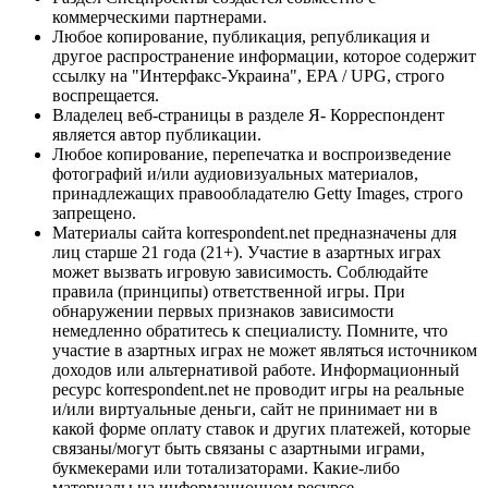
коммерческими партнерами.
Любое копирование, публикация, републикация и
другое распространение информации, которое содержит
ссылку на "Интерфакс-Украина", EPA / UPG, строго
воспрещается.
Владелец веб-страницы в разделе Я- Корреспондент
является автор публикации.
Любое копирование, перепечатка и воспроизведение
фотографий и/или аудиовизуальных материалов,
принадлежащих правообладателю Getty Images, строго
запрещено.
Материалы сайта korrespondent.net предназначены для
лиц старше 21 года (21+). Участие в азартных играх
может вызвать игровую зависимость. Соблюдайте
правила (принципы) ответственной игры. При
обнаружении первых признаков зависимости
немедленно обратитесь к специалисту. Помните, что
участие в азартных играх не может являться источником
доходов или альтернативой работе. Информационный
ресурс korrespondent.net не проводит игры на реальные
и/или виртуальные деньги, сайт не принимает ни в
какой форме оплату ставок и других платежей, которые
связаны/могут быть связаны с азартными играми,
букмекерами или тотализаторами. Какие-либо
материалы на информационном ресурсе