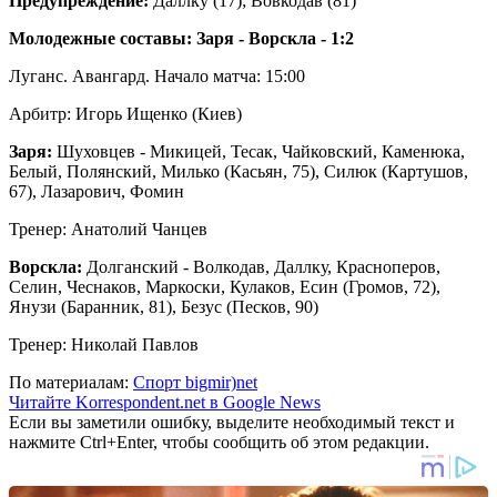
Предупреждение:
Даллку (17); Вовкодав (81)
Молодежные составы: Заря - Ворскла - 1:2
Луганс. Авангард. Начало матча: 15:00
Арбитр: Игорь Ищенко (Киев)
Заря:
Шуховцев - Микицей, Тесак, Чайковский, Каменюка,
Белый, Полянский, Милько (Касьян, 75), Силюк (Картушов,
67), Лазарович, Фомин
Тренер: Анатолий Чанцев
Ворскла:
Долганский - Волкодав, Даллку, Красноперов,
Селин, Чеснаков, Маркоски, Кулаков, Есин (Громов, 72),
Янузи (Баранник, 81), Безус (Песков, 90)
Тренер: Николай Павлов
По материалам:
Спорт bigmir)net
Читайте Korrespondent.net в Google News
Если вы заметили ошибку, выделите необходимый текст и
нажмите Ctrl+Enter, чтобы сообщить об этом редакции.