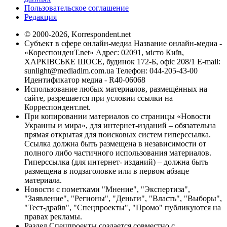
Пользовательское соглашение
Редакция
© 2000-2026, Korrespondent.net
Субъект в сфере онлайн-медиа Название онлайн-медиа -
«КореспонденТ.net» Адрес: 02091, місто Київ,
ХАРКІВСЬКЕ ШОСЕ, будинок 172-Б, офіс 208/1 E-mail:
sunlight@mediadim.com.ua
Телефон: 044-205-43-00
Идентификатор медиа - R40-06068
Использование любых материалов, размещённых на
сайте, разрешается при условии ссылки на
Корреспондент.net.
При копировании материалов со страницы «Новости
Украины и мира», для интернет-изданий – обязательна
прямая открытая для поисковых систем гиперссылка.
Ссылка должна быть размещена в независимости от
полного либо частичного использования материалов.
Гиперссылка (для интернет- изданий) – должна быть
размещена в подзаголовке или в первом абзаце
материала.
Новости с пометками "Мнение", "Экспертиза",
"Заявление", "Регионы", "Деньги", "Власть", "Выборы",
"Тест-драйв", "Спецпроекты", "Промо" публикуются на
правах рекламы.
Раздел Спецпроекты создается совместно с