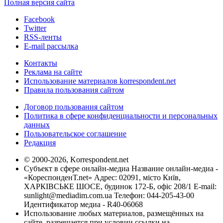
Полная версия сайта
Facebook
Twitter
RSS-ленты
E-mail рассылка
Контакты
Реклама на сайте
Использование материалов korrespondent.net
Правила пользования сайтом
Договор пользования сайтом
Политика в сфере конфиденциальности и персональных
данных
Пользовательское соглашение
Редакция
© 2000-2026, Korrespondent.net
Субъект в сфере онлайн-медиа Название онлайн-медиа -
«КореспонденТ.net» Адрес: 02091, місто Київ,
ХАРКІВСЬКЕ ШОСЕ, будинок 172-Б, офіс 208/1 E-mail:
sunlight@mediadim.com.ua
Телефон: 044-205-43-00
Идентификатор медиа - R40-06068
Использование любых материалов, размещённых на
сайте, разрешается при условии ссылки на