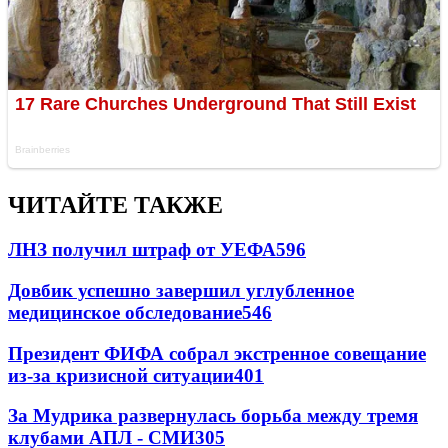
ЧИТАЙТЕ ТАКЖЕ
ЛНЗ получил штраф от УЕФА
596
Довбик успешно завершил углубленное
медицинское обследование
546
Президент ФИФА собрал экстренное совещание
из-за кризисной ситуации
401
За Мудрика развернулась борьба между тремя
клубами АПЛ - СМИ
305