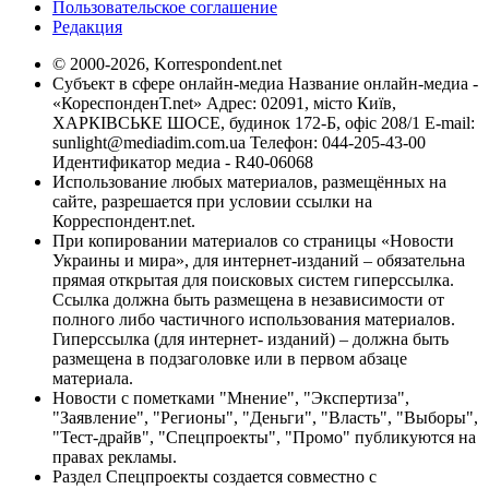
Пользовательское соглашение
Редакция
© 2000-2026, Korrespondent.net
Субъект в сфере онлайн-медиа Название онлайн-медиа -
«КореспонденТ.net» Адрес: 02091, місто Київ,
ХАРКІВСЬКЕ ШОСЕ, будинок 172-Б, офіс 208/1 E-mail:
sunlight@mediadim.com.ua
Телефон: 044-205-43-00
Идентификатор медиа - R40-06068
Использование любых материалов, размещённых на
сайте, разрешается при условии ссылки на
Корреспондент.net.
При копировании материалов со страницы «Новости
Украины и мира», для интернет-изданий – обязательна
прямая открытая для поисковых систем гиперссылка.
Ссылка должна быть размещена в независимости от
полного либо частичного использования материалов.
Гиперссылка (для интернет- изданий) – должна быть
размещена в подзаголовке или в первом абзаце
материала.
Новости с пометками "Мнение", "Экспертиза",
"Заявление", "Регионы", "Деньги", "Власть", "Выборы",
"Тест-драйв", "Спецпроекты", "Промо" публикуются на
правах рекламы.
Раздел Спецпроекты создается совместно с