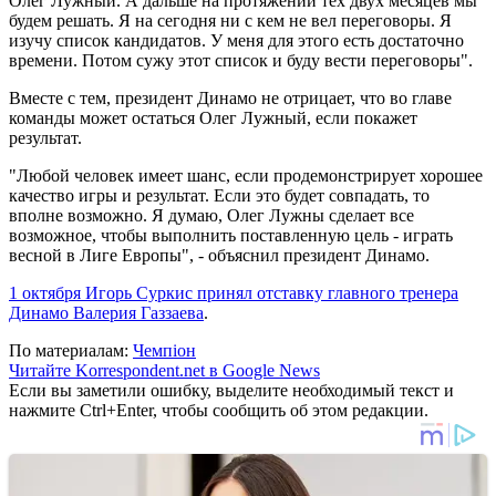
Олег Лужный. А дальше на протяжении тех двух месяцев мы
будем решать. Я на сегодня ни с кем не вел переговоры. Я
изучу список кандидатов. У меня для этого есть достаточно
времени. Потом сужу этот список и буду вести переговоры".
Вместе с тем, президент Динамо не отрицает, что во главе
команды может остаться Олег Лужный, если покажет
результат.
"Любой человек имеет шанс, если продемонстрирует хорошее
качество игры и результат. Если это будет совпадать, то
вполне возможно. Я думаю, Олег Лужны сделает все
возможное, чтобы выполнить поставленную цель - играть
весной в Лиге Европы", - объяснил президент Динамо.
1 октября Игорь Суркис принял отставку главного тренера
Динамо Валерия Газзаева
.
По материалам:
Чемпіон
Читайте Korrespondent.net в Google News
Если вы заметили ошибку, выделите необходимый текст и
нажмите Ctrl+Enter, чтобы сообщить об этом редакции.