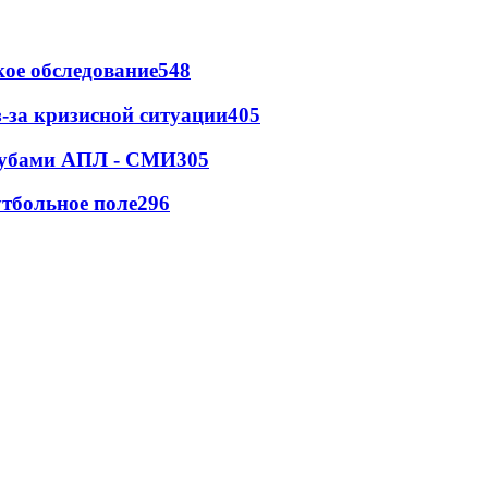
ое обследование
548
-за кризисной ситуации
405
клубами АПЛ - СМИ
305
тбольное поле
296