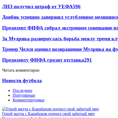
ЛНЗ получил штраф от УЕФА
596
Довбик успешно завершил углубленное медицинск
Президент ФИФА собрал экстренное совещание из
За Мудрика развернулась борьба между тремя 
Тренер Челси оценил возвращение Мудрика на фу
Президенту ФИФА грозит отставка
291
Читать комментарии
Новости футбола
Последние
Популярные
Комментируемые
Герой матча с Карабахом оценил свой забитый мяч