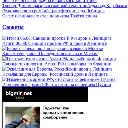
Челси выиграл борьбу за испанского защитника
Тренер Динамо раскрыл главный секрет победы над Карабахом
Реал завершил громкий трансфер вингера Лейпцига
Салах официально стал новичком Трабзонспора
Сюжеты
Итоги 06.08: Санкции против РФ и дрон в Лейпциге
Банкет генералов. Последствия взрыва в Москве
Грязные технологии. Атаки РФ на выборы во Франции
Эскалация для Европы. Российский дрон в Лейпциге
Изменения в армии РФ: что стоит за решением Путина