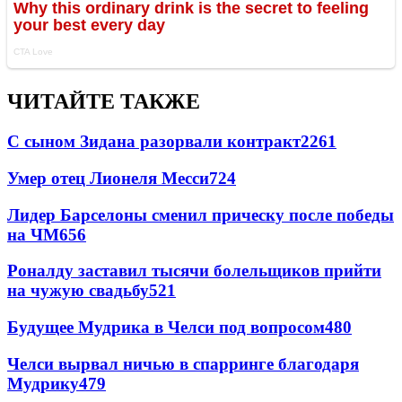
ЧИТАЙТЕ ТАКЖЕ
С сыном Зидана разорвали контракт
2261
Умер отец Лионеля Месси
724
Лидер Барселоны сменил прическу после победы
на ЧМ
656
Роналду заставил тысячи болельщиков прийти
на чужую свадьбу
521
Будущее Мудрика в Челси под вопросом
480
Челси вырвал ничью в спарринге благодаря
Мудрику
479