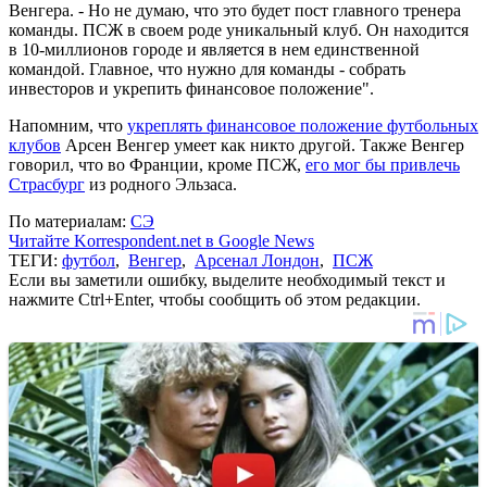
Венгера. - Но не думаю, что это будет пост главного тренера
команды. ПСЖ в своем роде уникальный клуб. Он находится
в 10-миллионов городе и является в нем единственной
командой. Главное, что нужно для команды - собрать
инвесторов и укрепить финансовое положение".
Напомним, что
укреплять финансовое положение футбольных
клубов
Арсен Венгер умеет как никто другой. Также Венгер
говорил, что во Франции, кроме ПСЖ,
его мог бы привлечь
Страсбург
из родного Эльзаса.
По материалам:
СЭ
Читайте Korrespondent.net в Google News
ТЕГИ:
футбол
,
Венгер
,
Арсенал Лондон
,
ПСЖ
Если вы заметили ошибку, выделите необходимый текст и
нажмите Ctrl+Enter, чтобы сообщить об этом редакции.