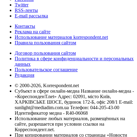
Twitter
RSS-ленты
E-mail рассылка
Контакты
Реклама на сайте
Использование материалов korrespondent.net
Правила пользования сайтом
Договор пользования сайтом
Политика в сфере конфиденциальности и персональных
данных
Пользовательское соглашение
Редакция
© 2000-2026, Korrespondent.net
Субъект в сфере онлайн-медиа Название онлайн-медиа -
«КореспонденТ.net» Адрес: 02091, місто Київ,
ХАРКІВСЬКЕ ШОСЕ, будинок 172-Б, офіс 208/1 E-mail:
sunlight@mediadim.com.ua
Телефон: 044-205-43-00
Идентификатор медиа - R40-06068
Использование любых материалов, размещённых на
сайте, разрешается при условии ссылки на
Корреспондент.net.
При копировании материалов со страницы «Новости