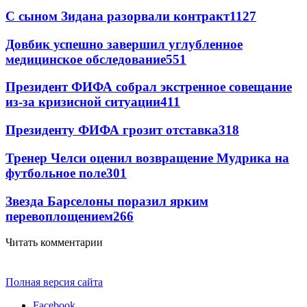
С сыном Зидана разорвали контракт
1127
Довбик успешно завершил углубленное
медицинское обследование
551
Президент ФИФА собрал экстренное совещание
из-за кризисной ситуации
411
Президенту ФИФА грозит отставка
318
Тренер Челси оценил возвращение Мудрика на
футбольное поле
301
Звезда Барселоны поразил ярким
перевоплощением
266
Читать комментарии
Полная версия сайта
Facebook