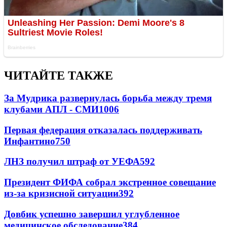
ЧИТАЙТЕ ТАКЖЕ
За Мудрика развернулась борьба между тремя
клубами АПЛ - СМИ
1006
Первая федерация отказалась поддерживать
Инфантино
750
ЛНЗ получил штраф от УЕФА
592
Президент ФИФА собрал экстренное совещание
из-за кризисной ситуации
392
Довбик успешно завершил углубленное
медицинское обследование
384