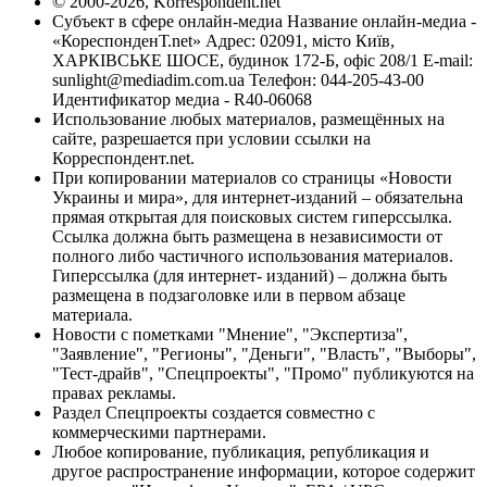
© 2000-2026, Korrespondent.net
Субъект в сфере онлайн-медиа Название онлайн-медиа -
«КореспонденТ.net» Адрес: 02091, місто Київ,
ХАРКІВСЬКЕ ШОСЕ, будинок 172-Б, офіс 208/1 E-mail:
sunlight@mediadim.com.ua
Телефон: 044-205-43-00
Идентификатор медиа - R40-06068
Использование любых материалов, размещённых на
сайте, разрешается при условии ссылки на
Корреспондент.net.
При копировании материалов со страницы «Новости
Украины и мира», для интернет-изданий – обязательна
прямая открытая для поисковых систем гиперссылка.
Ссылка должна быть размещена в независимости от
полного либо частичного использования материалов.
Гиперссылка (для интернет- изданий) – должна быть
размещена в подзаголовке или в первом абзаце
материала.
Новости с пометками "Мнение", "Экспертиза",
"Заявление", "Регионы", "Деньги", "Власть", "Выборы",
"Тест-драйв", "Спецпроекты", "Промо" публикуются на
правах рекламы.
Раздел Спецпроекты создается совместно с
коммерческими партнерами.
Любое копирование, публикация, републикация и
другое распространение информации, которое содержит