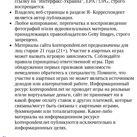
ссылку на "Интерфакс-Украина", EPA / UPG, строго
воспрещается.
Владелец веб-страницы в разделе Я- Корреспондент
является автор публикации.
Любое копирование, перепечатка и воспроизведение
фотографий и/или аудиовизуальных материалов,
принадлежащих правообладателю Getty Images, строго
запрещено.
Материалы сайта korrespondent.net предназначены для
лиц старше 21 года (21+). Участие в азартных играх
может вызвать игровую зависимость. Соблюдайте
правила (принципы) ответственной игры. При
обнаружении первых признаков зависимости
немедленно обратитесь к специалисту. Помните, что
участие в азартных играх не может являться источником
доходов или альтернативой работе. Информационный
ресурс korrespondent.net не проводит игры на реальные
и/или виртуальные деньги, сайт не принимает ни в
какой форме оплату ставок и других платежей, которые
связаны/могут быть связаны с азартными играми,
букмекерами или тотализаторами. Какие-либо
материалы на информационном ресурсе
korrespondent.net публикуются исключительно в
информационных целях.