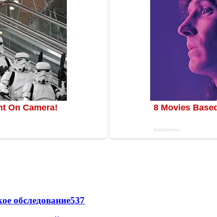
ое обследование
537