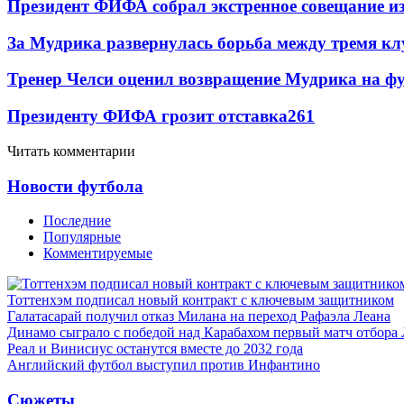
Президент ФИФА собрал экстренное совещание из
За Мудрика развернулась борьба между тремя 
Тренер Челси оценил возвращение Мудрика на фу
Президенту ФИФА грозит отставка
261
Читать комментарии
Новости футбола
Последние
Популярные
Комментируемые
Тоттенхэм подписал новый контракт с ключевым защитником
Галатасарай получил отказ Милана на переход Рафаэла Леана
Динамо сыграло с победой над Карабахом первый матч отбора
Реал и Винисиус останутся вместе до 2032 года
Английский футбол выступил против Инфантино
Сюжеты