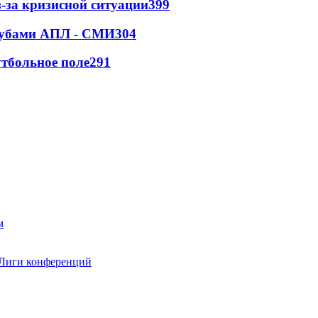
-за кризисной ситуации
399
клубами АПЛ - СМИ
304
тбольное поле
291
 Лиги конференций