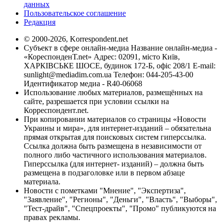
данных
Пользовательское соглашение
Редакция
© 2000-2026, Korrespondent.net
Субъект в сфере онлайн-медиа Название онлайн-медиа -
«КореспонденТ.net» Адрес: 02091, місто Київ,
ХАРКІВСЬКЕ ШОСЕ, будинок 172-Б, офіс 208/1 E-mail:
sunlight@mediadim.com.ua
Телефон: 044-205-43-00
Идентификатор медиа - R40-06068
Использование любых материалов, размещённых на
сайте, разрешается при условии ссылки на
Корреспондент.net.
При копировании материалов со страницы «Новости
Украины и мира», для интернет-изданий – обязательна
прямая открытая для поисковых систем гиперссылка.
Ссылка должна быть размещена в независимости от
полного либо частичного использования материалов.
Гиперссылка (для интернет- изданий) – должна быть
размещена в подзаголовке или в первом абзаце
материала.
Новости с пометками "Мнение", "Экспертиза",
"Заявление", "Регионы", "Деньги", "Власть", "Выборы",
"Тест-драйв", "Спецпроекты", "Промо" публикуются на
правах рекламы.