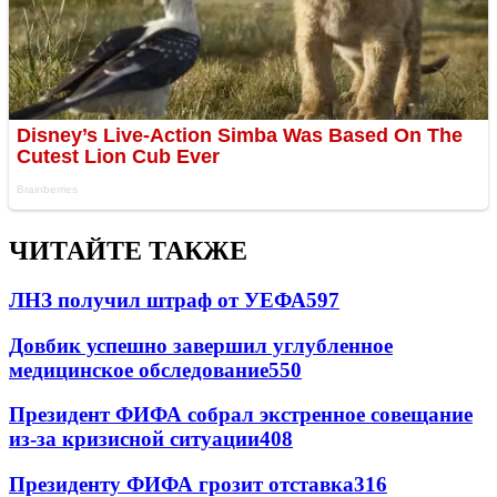
ЧИТАЙТЕ ТАКЖЕ
ЛНЗ получил штраф от УЕФА
597
Довбик успешно завершил углубленное
медицинское обследование
550
Президент ФИФА собрал экстренное совещание
из-за кризисной ситуации
408
Президенту ФИФА грозит отставка
316