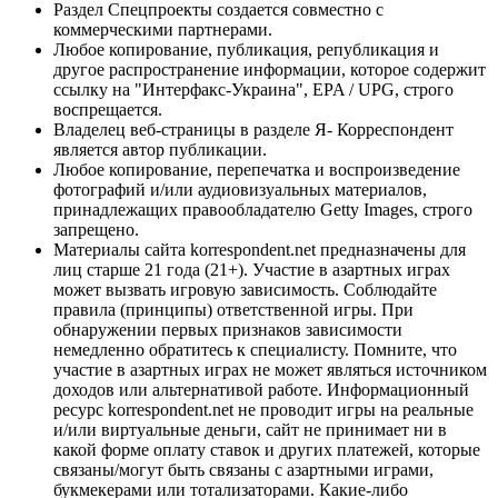
Раздел Спецпроекты создается совместно с
коммерческими партнерами.
Любое копирование, публикация, републикация и
другое распространение информации, которое содержит
ссылку на "Интерфакс-Украина", EPA / UPG, строго
воспрещается.
Владелец веб-страницы в разделе Я- Корреспондент
является автор публикации.
Любое копирование, перепечатка и воспроизведение
фотографий и/или аудиовизуальных материалов,
принадлежащих правообладателю Getty Images, строго
запрещено.
Материалы сайта korrespondent.net предназначены для
лиц старше 21 года (21+). Участие в азартных играх
может вызвать игровую зависимость. Соблюдайте
правила (принципы) ответственной игры. При
обнаружении первых признаков зависимости
немедленно обратитесь к специалисту. Помните, что
участие в азартных играх не может являться источником
доходов или альтернативой работе. Информационный
ресурс korrespondent.net не проводит игры на реальные
и/или виртуальные деньги, сайт не принимает ни в
какой форме оплату ставок и других платежей, которые
связаны/могут быть связаны с азартными играми,
букмекерами или тотализаторами. Какие-либо