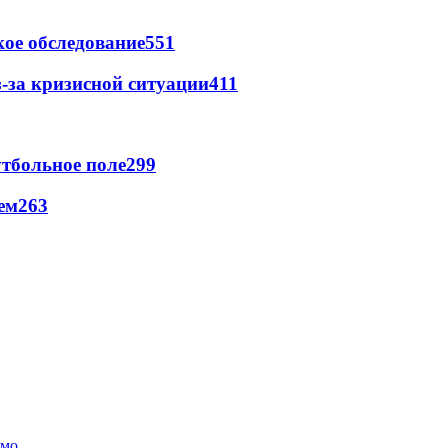
ое обследование
551
-за кризисной ситуации
411
тбольное поле
299
ем
263
амо