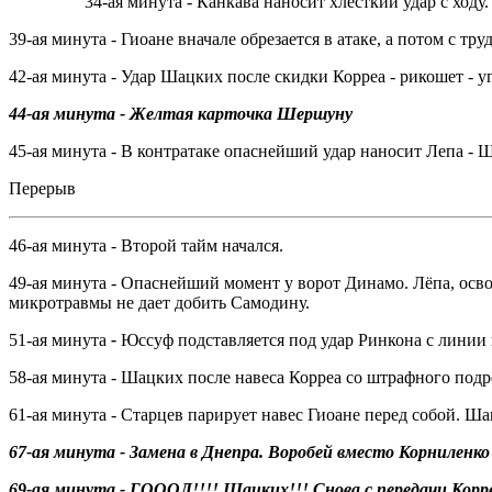
34-ая минута - Канкава наносит хлесткий удар с ход
39-ая минута - Гиоане вначале обрезается в атаке, а потом с т
42-ая минута - Удар Шацких после скидки Корреа - рикошет - 
44-ая минута - Желтая карточка Шершуну
45-ая минута - В контратаке опаснейший удар наносит Лепа - 
Перерыв
46-ая минута - Второй тайм начался.
49-ая минута - Опаснейший момент у ворот Динамо. Лёпа, осв
микротравмы не дает добить Самодину.
51-ая минута
-
Юссуф подставляется под удар Ринкона с линии ш
58-ая минута - Шацких после навеса Корреа со штрафного подре
61-ая минута - Старцев парирует навес Гиоане перед собой. Ш
67-ая минута - Замена в Днепра. Воробей вместо Корниленко
69-ая минута - ГОООЛ!!!! Шацких!!! Снова с передачи Корр