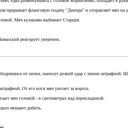
у. Мяч, едва разминувшись с головой Корниленко, попадает в рук
рудом прерывает фланговую подачу "Днепра" и отправляет мяч на 
угловой. Мяч кулаками выбивает Старцев.
Шовкоский реагирует уверенно.
ободившись от опеки, наносит резкий удар с линии штрафной. 
трафной. От его ноги мяч улетает за ворота.
зает мяч головой - в сантиметрах над перекладиной.
ацких мешают добить.
еа.