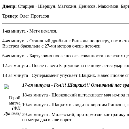
Днепр:
Старцев - Шершун, Матюхин, Денисов, Максимов, Бартул
Тренер:
Олег Протасов
1-ая минута - Матч начался.
4-ая минута - Отличный дриблинг Ринкона по центру, пас в сто
Выстрел бразильца с 27-ми метров очень неточен.
6-ая минута - Бартулович после несогласованности киевских це
12-ая минута - После навеса Бартуловича не получается удар г
13-ая минута - Супермомент упускает Шацких. Навес Гиоане спр
17-ая минута - Гол!!! Шацких!!! Отличный пас вра
18-ая минута
-
Шовковский вытаскивает мяч из-под пе
Герой
матча
19-ая минута - Шацких выводит к воротам Ринкона, то
(ФК
Динамо)
29-ая минута - Милевский, притормозив контратаку 
на метра два выше ворот.