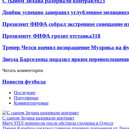
С сыном Зидана разорвали контракт
823
Довбик успешно завершил углубленное медицинск
Президент ФИФА собрал экстренное совещание из
Президенту ФИФА грозит отставка
318
Тренер Челси оценил возвращение Мудрика на фу
Звезда Барселоны поразил ярким перевоплощени
Читать комментарии
Новости футбола
Последние
Популярные
Комментируемые
С сыном Зидана разорвали контракт
Матч УПЛ перенесли после обстрела стадиона в Одессе
Тренер Карабаха раскрыл главную причину поражения от Дин