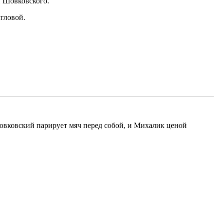
и Шовковского.
угловой.
Шовковский парирует мяч перед собой, и Михалик ценой