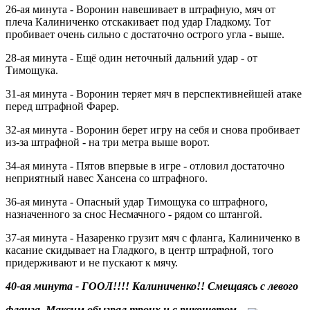
26-ая минута - Воронин навешивает в штрафную, мяч от
плеча Калиниченко отскакивает под удар Гладкому. Тот
пробивает очень сильно с достаточно острого угла - выше.
28-ая минута - Ещё один неточный дальний удар - от
Тимощука.
31-ая минута - Воронин теряет мяч в перспективнейшей атаке
перед штрафной Фарер.
32-ая минута - Воронин берет игру на себя и снова пробивает
из-за штрафной - на три метра выше ворот.
34-ая минута - Пятов впервые в игре - отловил достаточно
неприятный навес Хансена со штрафного.
36-ая минута - Опасный удар Тимощука со штрафного,
назначенного за снос Несмачного - рядом со штангой.
37-ая минута - Назаренко грузит мяч с фланга, Калиниченко в
касание скидывает на Гладкого, в центр штрафной, того
придерживают и не пускают к мячу.
40-ая минута - ГООЛ!!!! Калиниченко!! Смещаясь с левого
фланга, Максим обыграл троих и с рикошетом