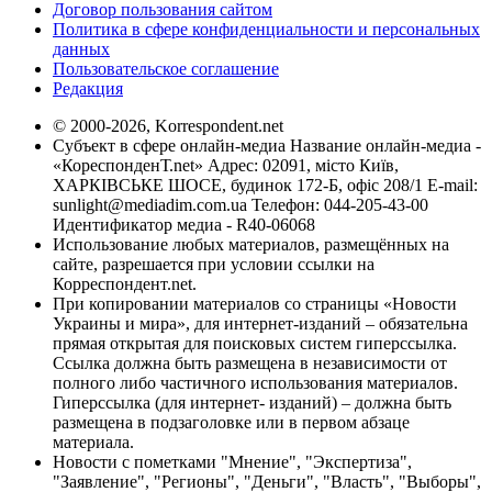
Договор пользования сайтом
Политика в сфере конфиденциальности и персональных
данных
Пользовательское соглашение
Редакция
© 2000-2026, Korrespondent.net
Субъект в сфере онлайн-медиа Название онлайн-медиа -
«КореспонденТ.net» Адрес: 02091, місто Київ,
ХАРКІВСЬКЕ ШОСЕ, будинок 172-Б, офіс 208/1 E-mail:
sunlight@mediadim.com.ua
Телефон: 044-205-43-00
Идентификатор медиа - R40-06068
Использование любых материалов, размещённых на
сайте, разрешается при условии ссылки на
Корреспондент.net.
При копировании материалов со страницы «Новости
Украины и мира», для интернет-изданий – обязательна
прямая открытая для поисковых систем гиперссылка.
Ссылка должна быть размещена в независимости от
полного либо частичного использования материалов.
Гиперссылка (для интернет- изданий) – должна быть
размещена в подзаголовке или в первом абзаце
материала.
Новости с пометками "Мнение", "Экспертиза",
"Заявление", "Регионы", "Деньги", "Власть", "Выборы",