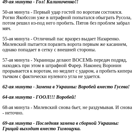
49-ая минута - Гол! Калиниченко!!
50-ая минута - Первый удар гостей по воротам состоялся.
Рогви Якобссон уже в штрафной попытался обыграть Русола,
потом решил из-под него пробить. Пятов без проблем забрал
мяч.
55-ая минута - Отличный пас вразрез выдает Назаренко.
Милевский пытается поразить ворота первым же касанием,
однако попадает в сетку с внешней стороны.
57-ая минута - Украинцы делают ВОСЕМЬ передач подряд,
находясь при этом в штрафной Фарер. Наконец Воронин
прорывается к воротам, но медлит с ударом, а пробить кипера
тычком с фактически нулевого угла не удается.
62-ая минута - Замена в Украины: Воробей вместо Гусева!
64-ая минута - ГООЛ!!! Воробей!
68-ая минута - Милевский снова бьет, не раздумывая. И снова
- неточно.
69-ая минута - Последняя замена в сборной Украины:
Грицай выходит вместо Тимощука.