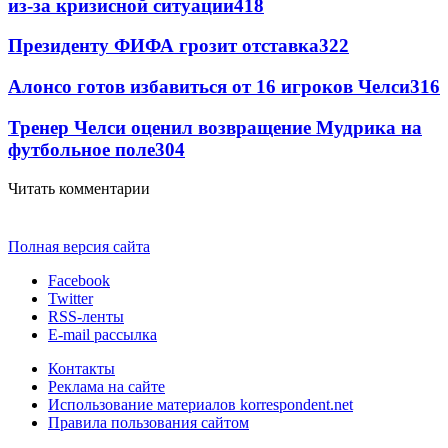
из-за кризисной ситуации
418
Президенту ФИФА грозит отставка
322
Алонсо готов избавиться от 16 игроков Челси
316
Тренер Челси оценил возвращение Мудрика на
футбольное поле
304
Читать комментарии
Полная версия сайта
Facebook
Twitter
RSS-ленты
E-mail рассылка
Контакты
Реклама на сайте
Использование материалов korrespondent.net
Правила пользования сайтом