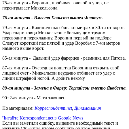
75-ая минута - Воронин, пробивая головой в упор, не
переигрывает Миккельсона.
76-ая минута - Вместо Хольста вышел Флотум.
79-ая минута - Калиниченко сбивают метрах в 30-ти от ворот.
Удар спартаковца Миккельсон с большущим трудом
переводит в перекладину, Воронин первый на подборе.
Следует короткий пас пяткой и удар Воробья с 7-ми метров
намного выше ворот.
85-ая минута - Дальний удар фарерцев - разминка для Пятова.
87-ая минута - Очередная попытка Воронина открыть свой
лицевой счет - Миккельсон неудачно отбивает его удар с
линии штрафной ногой. А добить некому.
89-ая минута - Замена в Фарер: Торлайсон вместо Якобсена.
90+2-ая минута - Матч закончен.
По материалам:
Корреспондент.net
,
Динамомания
Читайте Korrespondent.net в Google News
Если вы заметили ошибку, выделите необходимый текст и
нажмите Ctrl+Enter, чтобы сообщить об этом редакции.