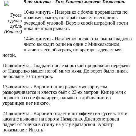
9-ая минута - Тим Ханссон меняет Томассона.
10-ая минута - Назаренко с боями прорывается по
Гусев
правому флангу, но зарабатывает всего лишь
сделал
очередной угловой. Верх в своей штрафной гости
дубль
пока не проигрывают.
(Reuters)
14-ая минута - Назаренко после отыгрыша Гладкого
чисто выходит один на один с Миккельсоном,
пытается его обыграть, но вратарь задевает мяч
ногой.
16-ая минута - Гладкий после короткой продольной передачи
от Назаренко машет ногой мимо мяча. До ворот было никак
не больше 10-ти метров.
17-ая минута - Воронин, прикрывая мяч корпусом,
разворачивается и хлёстко бьёт с 23-ех метров. Кипер мяч с
первого раза не фиксирует, однако на добивании из
украинцев нет никого.
23-ая минута - Воронин отдает в штрафную на Гусева, тот в
касание выводит на ворота Назаренко. Днепропетровец
падает от толчка в спину на углу вратарской. Арбитр
показывает: Играть!