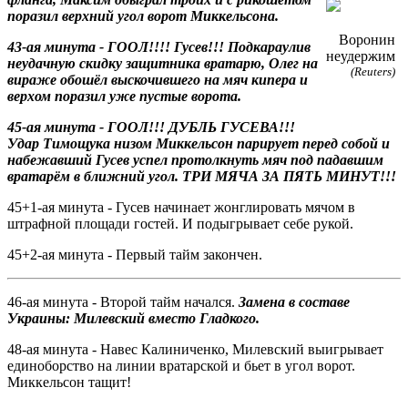
поразил верхний угол ворот Миккельсона.
Воронин
43-ая минута - ГООЛ!!!! Гусев!!! Подкараулив
неудержим
неудачную скидку защитника вратарю, Олег на
(Reuters)
вираже обошёл выскочившего на мяч кипера и
верхом поразил уже пустые ворота.
45-ая минута - ГООЛ!!! ДУБЛЬ ГУСЕВА!!!
Удар Тимощука низом Миккельсон парирует перед собой и
набежавший Гусев успел протолкнуть мяч под падавшим
вратарём в ближний угол. ТРИ МЯЧА ЗА ПЯТЬ МИНУТ!!!
45+1-ая минута - Гусев начинает жонглировать мячом в
штрафной площади гостей. И подыгрывает себе рукой.
45+2-ая минута - Первый тайм закончен.
46-ая минута - Второй тайм начался.
Замена в составе
Украины: Милевский вместо Гладкого.
48-ая минута - Навес Калиниченко, Милевский выигрывает
единоборство на линии вратарской и бьет в угол ворот.
Миккельсон тащит!