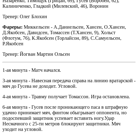
Назаренко, Тимощук (Грицай, 69), Гусев (Воробей, 62),
Калиниченко, Гладкий (Милевский, 46), Воронин
Тренер: Олег Блохин
Фареры:
Миккельсен - А.Даниельсен, Хансен, О.Хансен,
Д.Якобсен, Давидсен, Томассен (Т.Хансен, 9), Хольст
(Флотум, 76), К.Якобсен (Торлайсон, 89), С.Самуельсен,
Р.Якобсен
Тренер: Йогван Мартин Ольсен
1-ая минута - Матч начался.
3-ая минута - Навесная передача справа на линию вратарской -
мяч до Гусева не доходит. Угловой.
4-ая минута - Травму получает Томассон. Игра остановлена.
6-ая минута - Гусев после проникающего паса в штрафную
удачно принимает мяч, финтом обыгрывает оппонента, но
подоспевший защитник успевает вставить ногу.Удар
Несмачного с 25-ти метров блокируют защитники. Мяч
уходит на угловой.