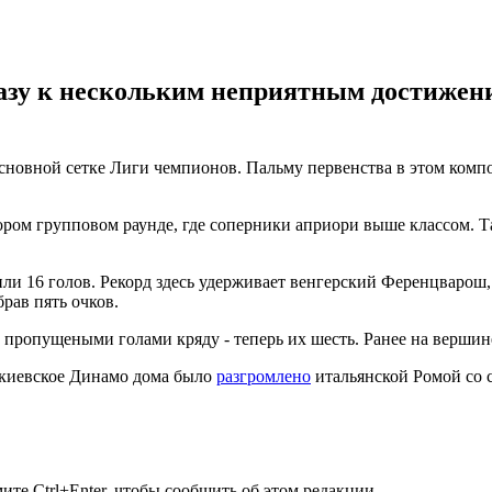
азу к нескольким неприятным достижени
сновной сетке Лиги чемпионов. Пальму первенства в этом компо
ором групповом раунде, где соперники априори выше классом. 
16 голов. Рекорд здесь удерживает венгерский Ференцварош, 
брав пять очков.
пропущеными голами кряду - теперь их шесть. Ранее на вершине
 киевское Динамо дома было
разгромлено
итальянской Ромой со с
те Ctrl+Enter, чтобы сообщить об этом редакции.