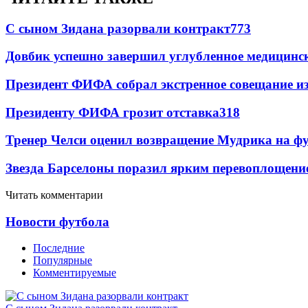
С сыном Зидана разорвали контракт
773
Довбик успешно завершил углубленное медицинск
Президент ФИФА собрал экстренное совещание из
Президенту ФИФА грозит отставка
318
Тренер Челси оценил возвращение Мудрика на фу
Звезда Барселоны поразил ярким перевоплощени
Читать комментарии
Новости футбола
Последние
Популярные
Комментируемые