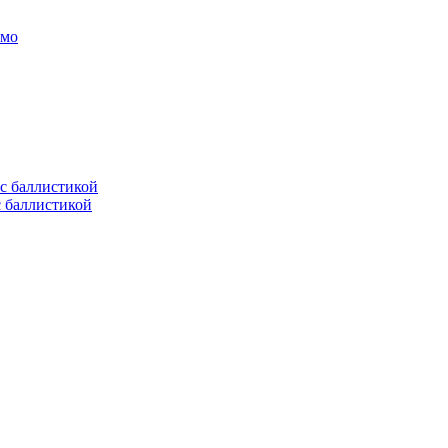
амо
с баллистикой