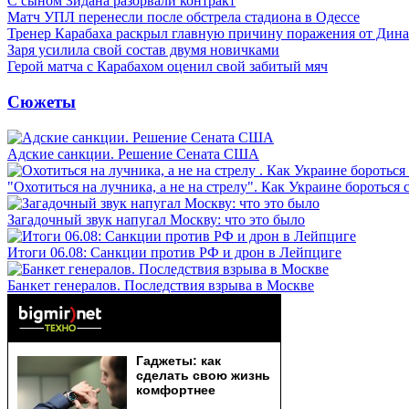
С сыном Зидана разорвали контракт
Матч УПЛ перенесли после обстрела стадиона в Одессе
Тренер Карабаха раскрыл главную причину поражения от Дин
Заря усилила свой состав двумя новичками
Герой матча с Карабахом оценил свой забитый мяч
Сюжеты
Адские санкции. Решение Сената США
"Охотиться на лучника, а не на стрелу". Как Украине бороться 
Загадочный звук напугал Москву: что это было
Итоги 06.08: Санкции против РФ и дрон в Лейпциге
Банкет генералов. Последствия взрыва в Москве