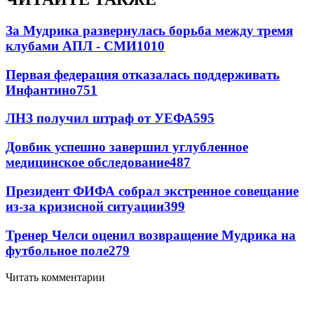
За Мудрика развернулась борьба между тремя
клубами АПЛ - СМИ
1010
Первая федерация отказалась поддерживать
Инфантино
751
ЛНЗ получил штраф от УЕФА
595
Довбик успешно завершил углубленное
медицинское обследование
487
Президент ФИФА собрал экстренное совещание
из-за кризисной ситуации
399
Тренер Челси оценил возвращение Мудрика на
футбольное поле
279
Читать комментарии