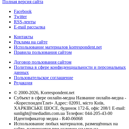
Полная версия сайта
Facebook
Twitter
RSS-ленты
E-mail рассылка
Контакты
Реклама на сайте
Использование материалов korrespondent.net
Правила пользования сайтом
Договор пользования сайтом
Политика в сфере конфиденциальности и персональных
данных
Пользовательское соглашение
Редакция
© 2000-2026, Korrespondent.net
Субъект в сфере онлайн-медиа Название онлайн-медиа -
«КореспонденТ.net» Адрес: 02091, місто Київ,
ХАРКІВСЬКЕ ШОСЕ, будинок 172-Б, офіс 208/1 E-mail:
sunlight@mediadim.com.ua
Телефон: 044-205-43-00
Идентификатор медиа - R40-06068
Использование любых материалов, размещённых на
сайте, разрешается при условии ссылки на