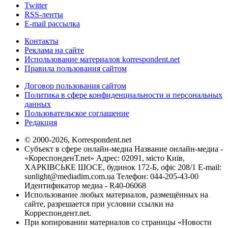
Twitter
RSS-ленты
E-mail рассылка
Контакты
Реклама на сайте
Использование материалов korrespondent.net
Правила пользования сайтом
Договор пользования сайтом
Политика в сфере конфиденциальности и персональных
данных
Пользовательское соглашение
Редакция
© 2000-2026, Korrespondent.net
Субъект в сфере онлайн-медиа Название онлайн-медиа -
«КореспонденТ.net» Адрес: 02091, місто Київ,
ХАРКІВСЬКЕ ШОСЕ, будинок 172-Б, офіс 208/1 E-mail:
sunlight@mediadim.com.ua
Телефон: 044-205-43-00
Идентификатор медиа - R40-06068
Использование любых материалов, размещённых на
сайте, разрешается при условии ссылки на
Корреспондент.net.
При копировании материалов со страницы «Новости