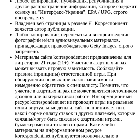
Любое копирование, публикация, републикация и
другое распространение информации, которое содержит
ссылку на "Интерфакс-Украина", EPA / UPG, строго
воспрещается.
Владелец веб-страницы в разделе Я- Корреспондент
является автор публикации.
Любое копирование, перепечатка и воспроизведение
фотографий и/или аудиовизуальных материалов,
принадлежащих правообладателю Getty Images, строго
запрещено.
Материалы сайта korrespondent.net предназначены для
лиц старше 21 года (21+). Участие в азартных играх
может вызвать игровую зависимость. Соблюдайте
правила (принципы) ответственной игры. При
обнаружении первых признаков зависимости
немедленно обратитесь к специалисту. Помните, что
участие в азартных играх не может являться источником
доходов или альтернативой работе. Информационный
ресурс korrespondent.net не проводит игры на реальные
и/или виртуальные деньги, сайт не принимает ни в
какой форме оплату ставок и других платежей, которые
связаны/могут быть связаны с азартными играми,
букмекерами или тотализаторами. Какие-либо
материалы на информационном ресурсе
korrespondent.net публикуются исключительно в