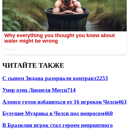
ЧИТАЙТЕ ТАКЖЕ
С сыном Зидана разорвали контракт
2253
Умер отец Лионеля Месси
714
Алонсо готов избавиться от 16 игроков Челси
463
Будущее Мудрика в Челси под вопросом
460
В Бразилии игрок стал героем неприятного