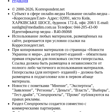
Редакция
© 2000-2026, Korrespondent.net
Субъект в сфере онлайн-медиа Название онлайн-медиа -
«КореспонденТ.net» Адрес: 02091, місто Київ,
ХАРКІВСЬКЕ ШОСЕ, будинок 172-Б, офіс 208/1 E-mail:
sunlight@mediadim.com.ua
Телефон: 044-205-43-00
Идентификатор медиа - R40-06068
Использование любых материалов, размещённых на
сайте, разрешается при условии ссылки на
Корреспондент.net.
При копировании материалов со страницы «Новости
Украины и мира», для интернет-изданий – обязательна
прямая открытая для поисковых систем гиперссылка.
Ссылка должна быть размещена в независимости от
полного либо частичного использования материалов.
Гиперссылка (для интернет- изданий) – должна быть
размещена в подзаголовке или в первом абзаце
материала.
Новости с пометками "Мнение", "Экспертиза",
"Заявление", "Регионы", "Деньги", "Власть", "Выборы",
"Тест-драйв", "Спецпроекты", "Промо" публикуются на
правах рекламы.
Раздел Спецпроекты создается совместно с
коммерческими партнерами.