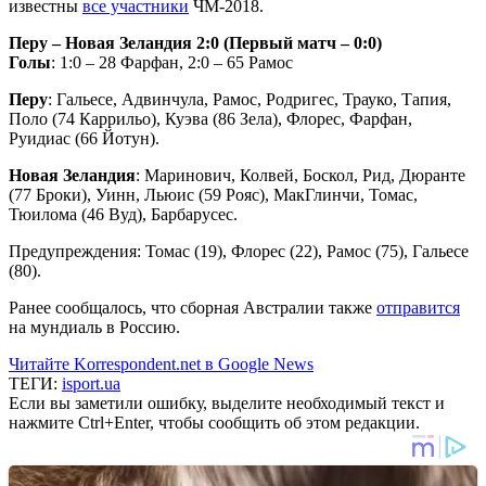
известны
все участники
ЧМ-2018.
Перу – Новая Зеландия 2:0 (Первый матч – 0:0)
Голы
: 1:0 – 28 Фарфан, 2:0 – 65 Рамос
Перу
: Гальесе, Адвинчула, Рамос, Родригес, Трауко, Тапия,
Поло (74 Каррильо), Куэва (86 Зела), Флорес, Фарфан,
Руидиас (66 Йотун).
Новая Зеландия
: Маринович, Колвей, Боскол, Рид, Дюранте
(77 Броки), Уинн, Льюис (59 Рояс), МакГлинчи, Томас,
Тюилома (46 Вуд), Барбарусес.
Предупреждения: Томас (19), Флорес (22), Рамос (75), Гальесе
(80).
Ранее сообщалось, что сборная Австралии также
отправится
на мундиаль в Россию.
Читайте Korrespondent.net в Google News
ТЕГИ:
isport.ua
Если вы заметили ошибку, выделите необходимый текст и
нажмите Ctrl+Enter, чтобы сообщить об этом редакции.