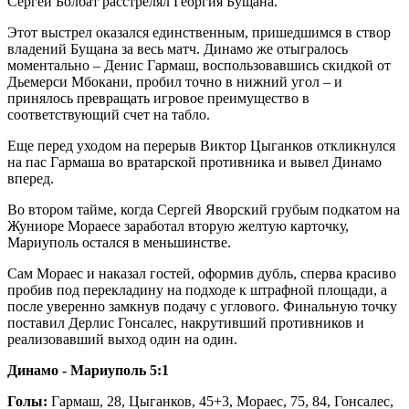
Сергей Болбат расстрелял Георгия Бущана.
Этот выстрел оказался единственным, пришедшимся в створ
владений Бущана за весь матч. Динамо же отыгралось
моментально – Денис Гармаш, воспользовавшись скидкой от
Дьемерси Мбокани, пробил точно в нижний угол – и
принялось превращать игровое преимущество в
соответствующий счет на табло.
Еще перед уходом на перерыв Виктор Цыганков откликнулся
на пас Гармаша во вратарской противника и вывел Динамо
вперед.
Во втором тайме, когда Сергей Яворский грубым подкатом на
Жуниоре Мораесе заработал вторую желтую карточку,
Мариуполь остался в меньшинстве.
Сам Мораес и наказал гостей, оформив дубль, сперва красиво
пробив под перекладину на подходе к штрафной площади, а
после уверенно замкнув подачу с углового. Финальную точку
поставил Дерлис Гонсалес, накрутивший противников и
реализовавший выход один на один.
Динамо - Мариуполь 5:1
Голы:
Гармаш, 28, Цыганков, 45+3, Мораес, 75, 84, Гонсалес,