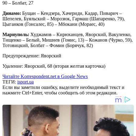
90 – Болбат, 27
Динамо:
Бущан – Кендзера, Хачериди, Кадар, Пиварич –
Шепелев, Буяльский – Морозюк, Гармаш (Шапаренко, 79),
Цыганков (Гонсалес, 85) – Мбокани (Мораес, 40)
Мариуполь:
Худжамов – Кирюханцев, Яворский, Вакуленко,
Тищенко – Белый, Мишнев (Гомис, 13) – Кожанов (Чурко, 59),
Тотовицкий, Болбат – Фомин (Борячук, 82)
Предупреждение: Яворский
Удаление: Яворский, 68 (вторая желтая карточка)
Читайте Korrespondent.net в Google News
ТЕГИ:
isport.ua
Если вы заметили ошибку, выделите необходимый текст и
нажмите Ctrl+Enter, чтобы сообщить об этом редакции.