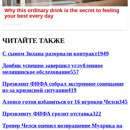
ЧИТАЙТЕ ТАКЖЕ
С сыном Зидана разорвали контракт
1949
Довбик успешно завершил углубленное
медицинское обследование
557
Президент ФИФА собрал экстренное совещание
из-за кризисной ситуации
419
Алонсо готов избавиться от 16 игроков Челси
345
Президенту ФИФА грозит отставка
322
Тренер Челси оценил возвращение Мудрика на