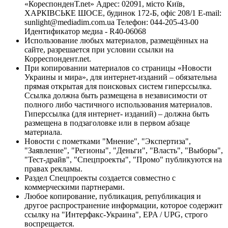
«КореспонденТ.net» Адрес: 02091, місто Київ,
ХАРКІВСЬКЕ ШОСЕ, будинок 172-Б, офіс 208/1 E-mail:
sunlight@mediadim.com.ua
Телефон: 044-205-43-00
Идентификатор медиа - R40-06068
Использование любых материалов, размещённых на
сайте, разрешается при условии ссылки на
Корреспондент.net.
При копировании материалов со страницы «Новости
Украины и мира», для интернет-изданий – обязательна
прямая открытая для поисковых систем гиперссылка.
Ссылка должна быть размещена в независимости от
полного либо частичного использования материалов.
Гиперссылка (для интернет- изданий) – должна быть
размещена в подзаголовке или в первом абзаце
материала.
Новости с пометками "Мнение", "Экспертиза",
"Заявление", "Регионы", "Деньги", "Власть", "Выборы",
"Тест-драйв", "Спецпроекты", "Промо" публикуются на
правах рекламы.
Раздел Спецпроекты создается совместно с
коммерческими партнерами.
Любое копирование, публикация, републикация и
другое распространение информации, которое содержит
ссылку на "Интерфакс-Украина", EPA / UPG, строго
воспрещается.