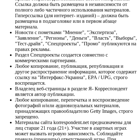
Ссылка должна быть размещена в независимости от
полного либо частичного использования материалов.
Гиперссылка (для интернет- изданий) – должна быть
размещена в подзаголовке или в первом абзаце
материала.
Новости с пометками "Мнение", "Экспертиза",
"Заявление", "Регионы", "Деньги", "Власть", "Выборы",
"Тест-драйв", "Спецпроекты", "Промо" публикуются на
правах рекламы.
Раздел Спецпроекты создается совместно с
коммерческими партнерами.
Любое копирование, публикация, републикация и
другое распространение информации, которое содержит
ссылку на "Интерфакс-Украина", EPA / UPG, строго
воспрещается.
Владелец веб-страницы в разделе Я- Корреспондент
является автор публикации.
Любое копирование, перепечатка и воспроизведение
фотографий и/или аудиовизуальных материалов,
принадлежащих правообладателю Getty Images, строго
запрещено.
Материалы сайта korrespondent.net предназначены для
лиц старше 21 года (21+). Участие в азартных играх
может вызвать игровую зависимость. Соблюдайте
правила (принципы) ответственной игры. При