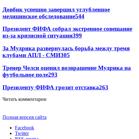
Довбик успешно завершил углубленное
медицинское обследование
544
Президент ФИФА собрал экстренное совещание
из-за кризисной ситуации
399
За Мудрика развернулась борьба между тремя
клубами АПЛ - СМИ
305
Тренер Челси оценил возвращение Мудрика на
футбольное поле
293
Президенту ФИФА грозит отставка
263
Читать комментарии
Полная версия сайта
Facebook
Twitter
RSS-ленты