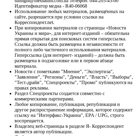
sunlight@mediadim.com.ua
Телефон: 044-205-43-00
Идентификатор медиа - R40-06068
Использование любых материалов, размещённых на
сайте, разрешается при условии ссылки на
Корреспондент.net.
При копировании материалов со страницы «Новости
Украины и мира», для интернет-изданий – обязательна
прямая открытая для поисковых систем гиперссылка.
Ссылка должна быть размещена в независимости от
полного либо частичного использования материалов.
Гиперссылка (для интернет- изданий) – должна быть
размещена в подзаголовке или в первом абзаце
материала.
Новости с пометками "Мнение", "Экспертиза",
"Заявление", "Регионы", "Деньги", "Власть", "Выборы",
"Тест-драйв", "Спецпроекты", "Промо" публикуются на
правах рекламы.
Раздел Спецпроекты создается совместно с
коммерческими партнерами.
Любое копирование, публикация, републикация и
другое распространение информации, которое содержит
ссылку на "Интерфакс-Украина", EPA / UPG, строго
воспрещается.
Владелец веб-страницы в разделе Я- Корреспондент
является автор публикации.