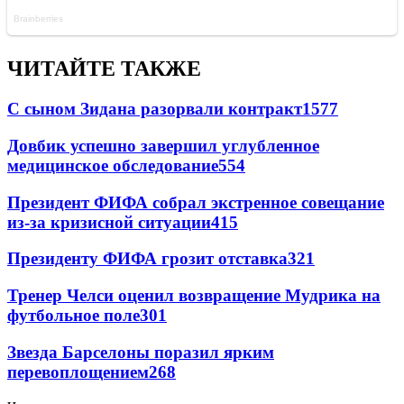
ЧИТАЙТЕ ТАКЖЕ
С сыном Зидана разорвали контракт
1577
Довбик успешно завершил углубленное
медицинское обследование
554
Президент ФИФА собрал экстренное совещание
из-за кризисной ситуации
415
Президенту ФИФА грозит отставка
321
Тренер Челси оценил возвращение Мудрика на
футбольное поле
301
Звезда Барселоны поразил ярким
перевоплощением
268