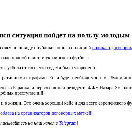
яся ситуация пойдет на пользу молодым
зался по поводу опубликованного полицией
ролика о договорн
начало полной очистки украинского футбола.
о футбола от того, что годами было укоренено.
стративными штрафами. Если будет необходимость мы будем иниц
анческо Баранка, и первого вице-президента ФФУ Назара Холодн
добных преступлений.
и в жизни. Это очень хороший кейс и для всего европейского фут
 облава на организаторов договорных матчей
.
писывайтесь на наш канал в
Telegram
!