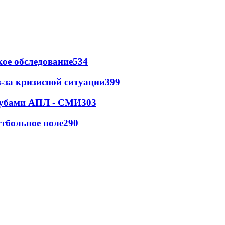
ое обследование
534
-за кризисной ситуации
399
клубами АПЛ - СМИ
303
тбольное поле
290