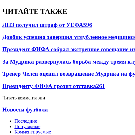
ЧИТАЙТЕ ТАКЖЕ
ЛНЗ получил штраф от УЕФА
596
Довбик успешно завершил углубленное медицинск
Президент ФИФА собрал экстренное совещание из
За Мудрика развернулась борьба между тремя 
Тренер Челси оценил возвращение Мудрика на фу
Президенту ФИФА грозит отставка
261
Читать комментарии
Новости футбола
Последние
Популярные
Комментируемые