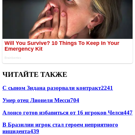
ЧИТАЙТЕ ТАКЖЕ
С сыном Зидана разорвали контракт
2241
Умер отец Лионеля Месси
704
Алонсо готов избавиться от 16 игроков Челси
447
В Бразилии игрок стал героем неприятного
инцидента
439