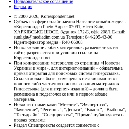
Пользовательское соглашение
Редакция
© 2000-2026, Korrespondent.net
Субъект в сфере онлайн-медиа Название онлайн-медиа -
«КореспонденТ.net» Адрес: 02091, місто Київ,
ХАРКІВСЬКЕ ШОСЕ, будинок 172-Б, офіс 208/1 E-mail:
sunlight@mediadim.com.ua
Телефон: 044-205-43-00
Идентификатор медиа - R40-06068
Использование любых материалов, размещённых на
сайте, разрешается при условии ссылки на
Корреспондент.net.
При копировании материалов со страницы «Новости
Украины и мира», для интернет-изданий – обязательна
прямая открытая для поисковых систем гиперссылка.
Ссылка должна быть размещена в независимости от
полного либо частичного использования материалов.
Гиперссылка (для интернет- изданий) – должна быть
размещена в подзаголовке или в первом абзаце
материала.
Новости с пометками "Мнение", "Экспертиза",
"Заявление", "Регионы", "Деньги", "Власть", "Выборы",
"Тест-драйв", "Спецпроекты", "Промо" публикуются на
правах рекламы.
Раздел Спецпроекты создается совместно с