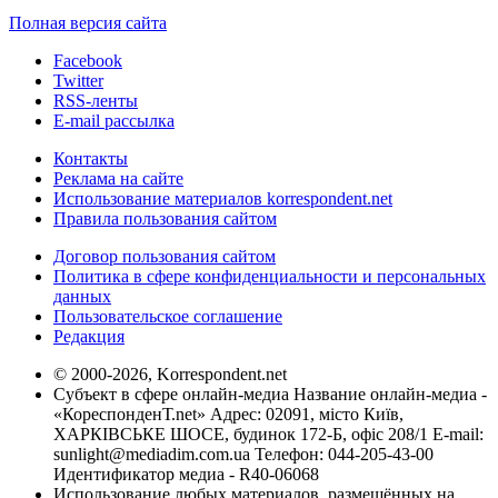
Полная версия сайта
Facebook
Twitter
RSS-ленты
E-mail рассылка
Контакты
Реклама на сайте
Использование материалов korrespondent.net
Правила пользования сайтом
Договор пользования сайтом
Политика в сфере конфиденциальности и персональных
данных
Пользовательское соглашение
Редакция
© 2000-2026, Korrespondent.net
Субъект в сфере онлайн-медиа Название онлайн-медиа -
«КореспонденТ.net» Адрес: 02091, місто Київ,
ХАРКІВСЬКЕ ШОСЕ, будинок 172-Б, офіс 208/1 E-mail:
sunlight@mediadim.com.ua
Телефон: 044-205-43-00
Идентификатор медиа - R40-06068
Использование любых материалов, размещённых на