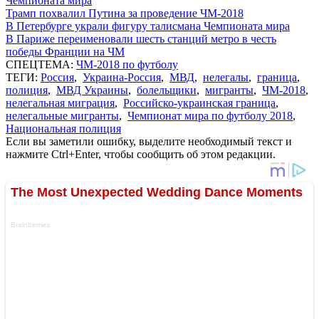
Чемпионата мира
Трамп похвалил Путина за проведение ЧМ-2018
В Петербурге украли фигуру талисмана Чемпионата мира
В Париже переименовали шесть станций метро в честь
победы Франции на ЧМ
СПЕЦТЕМА:
ЧМ-2018 по футболу
ТЕГИ:
Россия
,
Украина-Россия
,
МВД
,
нелегалы
,
граница
,
полиция
,
МВД Украины
,
болельщики
,
мигранты
,
ЧМ-2018
,
нелегальная миграция
,
Российско-украинская граница
,
нелегальные мигранты
,
Чемпионат мира по футболу 2018
,
Национальная полиция
Если вы заметили ошибку, выделите необходимый текст и
нажмите Ctrl+Enter, чтобы сообщить об этом редакции.