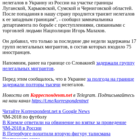
нелегалов в Украину из России на участке границы
Луганской, Харьковской, Сумской и Черниговской областей.
После попадания в нашу страну продлится транзит нелегалов
к ее западным границам", - сообщил замначальника
департамента по борьбе с преступлениями, связанными с
торговлей людьми Нацполиции Игорь Малахов.
Он добавил, что только за последние две недели задержаны 17
групп нелегальных мигрантов, в состав которых входило 75
иностранцев.
Напомним, ранее на границе со Словакией
задержали группу
нелегальных мигрантов
.
Перед этим сообщалось, что в Украине
за полгода на границе
задержали полторы тысячи
нелегалов.
Новости от
Корреспондент.net
в Telegram. Подписывайтесь
на наш канал
https://t.me/korrespondentnet
Читайте Korrespondent.net в Google News
ЧМ-2018 по футболу
В Кремле ответили на обвинение во взятке за проведение
ЧМ-2018 в России
В Петербурге похитили вторую фигуру талисмана