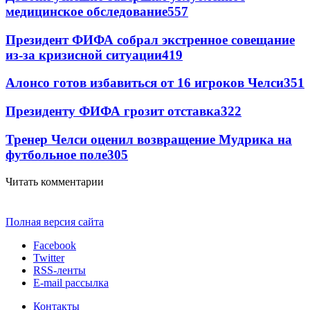
медицинское обследование
557
Президент ФИФА собрал экстренное совещание
из-за кризисной ситуации
419
Алонсо готов избавиться от 16 игроков Челси
351
Президенту ФИФА грозит отставка
322
Тренер Челси оценил возвращение Мудрика на
футбольное поле
305
Читать комментарии
Полная версия сайта
Facebook
Twitter
RSS-ленты
E-mail рассылка
Контакты