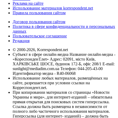
Реклама на сайте
Использование материалов korrespondent.net
Правила пользования сайтом
Договор пользования сайтом
Политика в сфере конфиденциальности и персональных
данных
Пользовательское соглашение
Редакция
© 2000-2026, Korrespondent.net
Субъект в сфере онлайн-медиа Название онлайн-медиа -
«КореспонденТ.net» Адрес: 02091, місто Київ,
ХАРКІВСЬКЕ ШОСЕ, будинок 172-Б, офіс 208/1 E-mail:
sunlight@mediadim.com.ua
Телефон: 044-205-43-00
Идентификатор медиа - R40-06068
Использование любых материалов, размещённых на
сайте, разрешается при условии ссылки на
Корреспондент.net.
При копировании материалов со страницы «Новости
Украины и мира», для интернет-изданий – обязательна
прямая открытая для поисковых систем гиперссылка.
Ссылка должна быть размещена в независимости от
полного либо частичного использования материалов.
Гиперссылка (для интернет- изданий) – должна быть