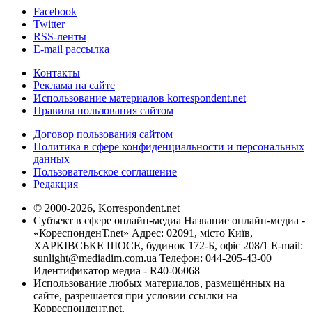
Facebook
Twitter
RSS-ленты
E-mail рассылка
Контакты
Реклама на сайте
Использование материалов korrespondent.net
Правила пользования сайтом
Договор пользования сайтом
Политика в сфере конфиденциальности и персональных
данных
Пользовательское соглашение
Редакция
© 2000-2026, Korrespondent.net
Субъект в сфере онлайн-медиа Название онлайн-медиа -
«КореспонденТ.net» Адрес: 02091, місто Київ,
ХАРКІВСЬКЕ ШОСЕ, будинок 172-Б, офіс 208/1 E-mail:
sunlight@mediadim.com.ua
Телефон: 044-205-43-00
Идентификатор медиа - R40-06068
Использование любых материалов, размещённых на
сайте, разрешается при условии ссылки на
Корреспондент.net.