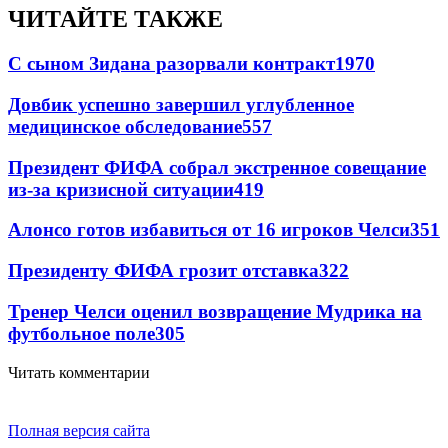
ЧИТАЙТЕ ТАКЖЕ
С сыном Зидана разорвали контракт
1970
Довбик успешно завершил углубленное
медицинское обследование
557
Президент ФИФА собрал экстренное совещание
из-за кризисной ситуации
419
Алонсо готов избавиться от 16 игроков Челси
351
Президенту ФИФА грозит отставка
322
Тренер Челси оценил возвращение Мудрика на
футбольное поле
305
Читать комментарии
Полная версия сайта