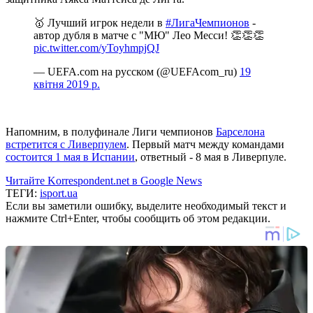
🥇 Лучший игрок недели в
#ЛигаЧемпионов
-
автор дубля в матче с "МЮ" Лео Месси! 👏👏👏
pic.twitter.com/yToyhmpjQJ
— UEFA.com на русском (@UEFAcom_ru)
19
квітня 2019 р.
Напомним, в полуфинале Лиги чемпионов
Барселона
встретится с Ливерпулем
. Первый матч между командами
состоится 1 мая в Испании
, ответный - 8 мая в Ливерпуле.
Читайте Korrespondent.net в Google News
ТЕГИ:
isport.ua
Если вы заметили ошибку, выделите необходимый текст и
нажмите Ctrl+Enter, чтобы сообщить об этом редакции.