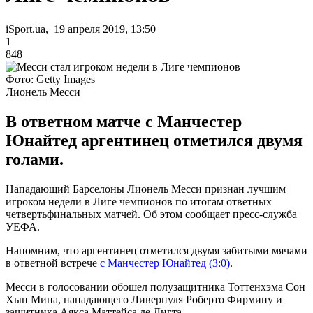
iSport.ua, 19 апреля 2019, 13:50
1
848
Фото: Getty Images
Лионель Месси
В ответном матче с Манчестер
Юнайтед аргентинец отметился двумя
голами.
Нападающий Барселоны Лионель Месси признан лучшим
игроком недели в Лиге чемпионов по итогам ответных
четвертьфинальных матчей. Об этом сообщает пресс-служба
УЕФА.
Напомним, что аргентинец отметился двумя забитыми мячами
в ответной встрече
с Манчестер Юнайтед (3:0)
.
Месси в голосовании обошел полузащитника Тоттенхэма Сон
Хын Мина, нападающего Ливерпуля Роберто Фирмину и
защитника Аякса Маттейса де Лигта.