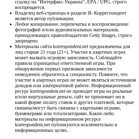
ссылку на "Интерфакс-Украина", EPA / UPG, строго
воспрещается.
Владелец веб-страницы в разделе Я- Корреспондент
является автор публикации.
Любое копирование, перепечатка и воспроизведение
фотографий и/или аудиовизуальных материалов,
принадлежащих правообладателю Getty Images, строго
запрещено.
Материалы сайта korrespondent.net предназначены для
лиц старше 21 года (21+). Участие в азартных играх
может вызвать игровую зависимость. Соблюдайте
правила (принципы) ответственной игры. При
обнаружении первых признаков зависимости
немедленно обратитесь к специалисту. Помните, что
участие в азартных играх не может являться источником
доходов или альтернативой работе. Информационный
ресурс korrespondent.net не проводит игры на реальные
и/или виртуальные деньги, сайт не принимает ни в
какой форме оплату ставок и других платежей, которые
связаны/могут быть связаны с азартными играми,
букмекерами или тотализаторами. Какие-либо
материалы на информационном ресурсе
korrespondent.net публикуются исключительно в
информационных целях.