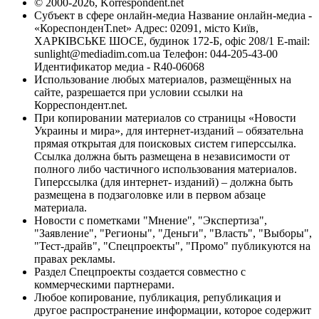
© 2000-2026, Korrespondent.net
Субъект в сфере онлайн-медиа Название онлайн-медиа -
«КореспонденТ.net» Адрес: 02091, місто Київ,
ХАРКІВСЬКЕ ШОСЕ, будинок 172-Б, офіс 208/1 E-mail:
sunlight@mediadim.com.ua
Телефон: 044-205-43-00
Идентификатор медиа - R40-06068
Использование любых материалов, размещённых на
сайте, разрешается при условии ссылки на
Корреспондент.net.
При копировании материалов со страницы «Новости
Украины и мира», для интернет-изданий – обязательна
прямая открытая для поисковых систем гиперссылка.
Ссылка должна быть размещена в независимости от
полного либо частичного использования материалов.
Гиперссылка (для интернет- изданий) – должна быть
размещена в подзаголовке или в первом абзаце
материала.
Новости с пометками "Мнение", "Экспертиза",
"Заявление", "Регионы", "Деньги", "Власть", "Выборы",
"Тест-драйв", "Спецпроекты", "Промо" публикуются на
правах рекламы.
Раздел Спецпроекты создается совместно с
коммерческими партнерами.
Любое копирование, публикация, републикация и
другое распространение информации, которое содержит