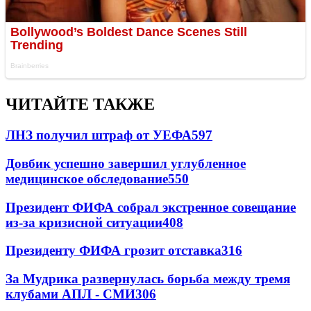
ЧИТАЙТЕ ТАКЖЕ
ЛНЗ получил штраф от УЕФА
597
Довбик успешно завершил углубленное
медицинское обследование
550
Президент ФИФА собрал экстренное совещание
из-за кризисной ситуации
408
Президенту ФИФА грозит отставка
316
За Мудрика развернулась борьба между тремя
клубами АПЛ - СМИ
306