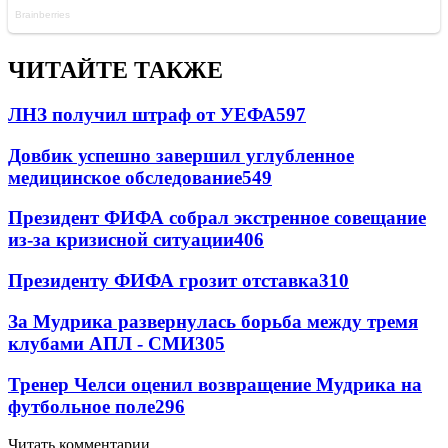
ЧИТАЙТЕ ТАКЖЕ
ЛНЗ получил штраф от УЕФА
597
Довбик успешно завершил углубленное
медицинское обследование
549
Президент ФИФА собрал экстренное совещание
из-за кризисной ситуации
406
Президенту ФИФА грозит отставка
310
За Мудрика развернулась борьба между тремя
клубами АПЛ - СМИ
305
Тренер Челси оценил возвращение Мудрика на
футбольное поле
296
Читать комментарии