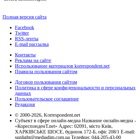
Полная версия сайта
Facebook
Twitter
RSS-ленты
E-mail рассылка
Контакты
Реклама на сайте
Использование материалов korrespondent.net
Правила пользования сайтом
Договор пользования сайтом
Политика в сфере конфиденциальности и персональных
данных
Пользовательское соглашение
Редакция
© 2000-2026, Korrespondent.net
Субъект в сфере онлайн-медиа Название онлайн-медиа -
«КореспонденТ.net» Адрес: 02091, місто Київ,
ХАРКІВСЬКЕ ШОСЕ, будинок 172-Б, офіс 208/1 E-mail:
sunlight@mediadim.com.ua
Телефон: 044-205-43-00