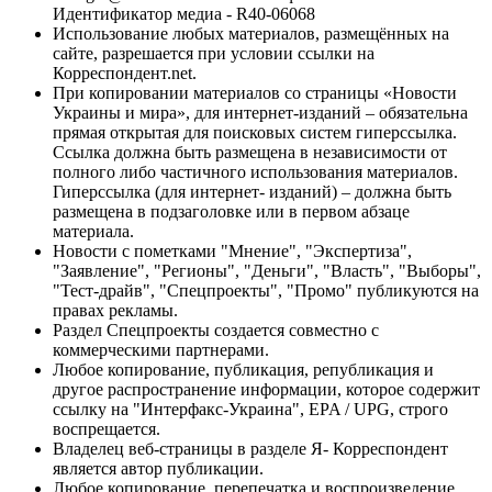
Идентификатор медиа - R40-06068
Использование любых материалов, размещённых на
сайте, разрешается при условии ссылки на
Корреспондент.net.
При копировании материалов со страницы «Новости
Украины и мира», для интернет-изданий – обязательна
прямая открытая для поисковых систем гиперссылка.
Ссылка должна быть размещена в независимости от
полного либо частичного использования материалов.
Гиперссылка (для интернет- изданий) – должна быть
размещена в подзаголовке или в первом абзаце
материала.
Новости с пометками "Мнение", "Экспертиза",
"Заявление", "Регионы", "Деньги", "Власть", "Выборы",
"Тест-драйв", "Спецпроекты", "Промо" публикуются на
правах рекламы.
Раздел Спецпроекты создается совместно с
коммерческими партнерами.
Любое копирование, публикация, републикация и
другое распространение информации, которое содержит
ссылку на "Интерфакс-Украина", EPA / UPG, строго
воспрещается.
Владелец веб-страницы в разделе Я- Корреспондент
является автор публикации.
Любое копирование, перепечатка и воспроизведение