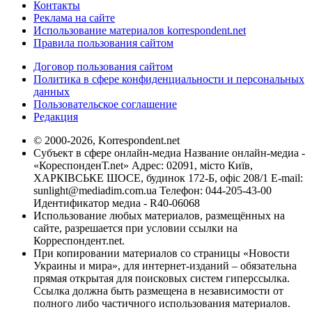
Контакты
Реклама на сайте
Использование материалов korrespondent.net
Правила пользования сайтом
Договор пользования сайтом
Политика в сфере конфиденциальности и персональных
данных
Пользовательское соглашение
Редакция
© 2000-2026, Korrespondent.net
Субъект в сфере онлайн-медиа Название онлайн-медиа -
«КореспонденТ.net» Адрес: 02091, місто Київ,
ХАРКІВСЬКЕ ШОСЕ, будинок 172-Б, офіс 208/1 E-mail:
sunlight@mediadim.com.ua
Телефон: 044-205-43-00
Идентификатор медиа - R40-06068
Использование любых материалов, размещённых на
сайте, разрешается при условии ссылки на
Корреспондент.net.
При копировании материалов со страницы «Новости
Украины и мира», для интернет-изданий – обязательна
прямая открытая для поисковых систем гиперссылка.
Ссылка должна быть размещена в независимости от
полного либо частичного использования материалов.