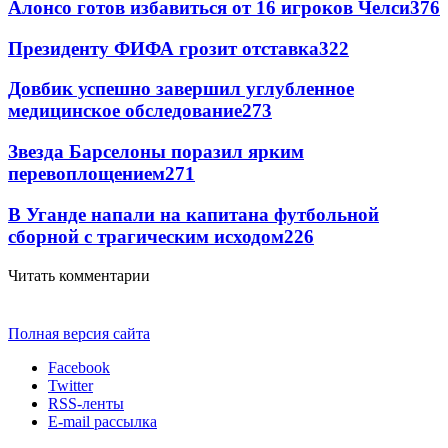
Алонсо готов избавиться от 16 игроков Челси
376
Президенту ФИФА грозит отставка
322
Довбик успешно завершил углубленное
медицинское обследование
273
Звезда Барселоны поразил ярким
перевоплощением
271
В Уганде напали на капитана футбольной
сборной с трагическим исходом
226
Читать комментарии
Полная версия сайта
Facebook
Twitter
RSS-ленты
E-mail рассылка