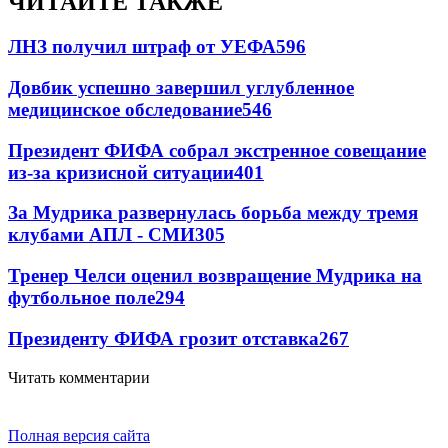
ЧИТАЙТЕ ТАКЖЕ
ЛНЗ получил штраф от УЕФА
596
Довбик успешно завершил углубленное
медицинское обследование
546
Президент ФИФА собрал экстренное совещание
из-за кризисной ситуации
401
За Мудрика развернулась борьба между тремя
клубами АПЛ - СМИ
305
Тренер Челси оценил возвращение Мудрика на
футбольное поле
294
Президенту ФИФА грозит отставка
267
Читать комментарии
Полная версия сайта