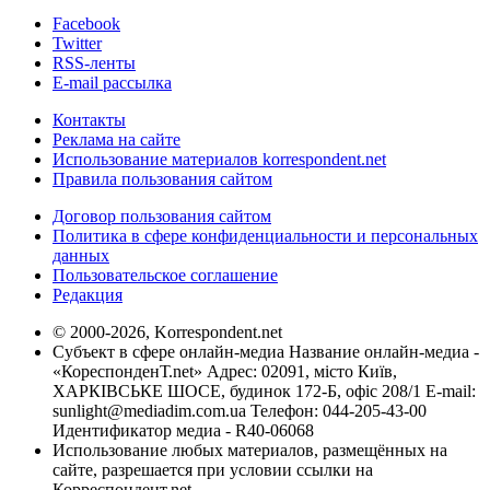
Facebook
Twitter
RSS-ленты
E-mail рассылка
Контакты
Реклама на сайте
Использование материалов korrespondent.net
Правила пользования сайтом
Договор пользования сайтом
Политика в сфере конфиденциальности и персональных
данных
Пользовательское соглашение
Редакция
© 2000-2026, Korrespondent.net
Субъект в сфере онлайн-медиа Название онлайн-медиа -
«КореспонденТ.net» Адрес: 02091, місто Київ,
ХАРКІВСЬКЕ ШОСЕ, будинок 172-Б, офіс 208/1 E-mail:
sunlight@mediadim.com.ua
Телефон: 044-205-43-00
Идентификатор медиа - R40-06068
Использование любых материалов, размещённых на
сайте, разрешается при условии ссылки на
Корреспондент.net.