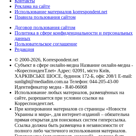
Контакты
Реклама на сайте
Использование материалов korrespondent.net
Правила пользования сайтом
Договор пользования сайтом
Политика в сфере конфиденциальности и персональных
данных
Пользовательское соглашение
Редакция
© 2000-2026, Korrespondent.net
Субъект в сфере онлайн-медиа Название онлайн-медиа -
«КореспонденТ.net» Адрес: 02091, місто Київ,
ХАРКІВСЬКЕ ШОСЕ, будинок 172-Б, офіс 208/1 E-mail:
sunlight@mediadim.com.ua
Телефон: 044-205-43-00
Идентификатор медиа - R40-06068
Использование любых материалов, размещённых на
сайте, разрешается при условии ссылки на
Корреспондент.net.
При копировании материалов со страницы «Новости
Украины и мира», для интернет-изданий – обязательна
прямая открытая для поисковых систем гиперссылка.
Ссылка должна быть размещена в независимости от
полного либо частичного использования материалов.