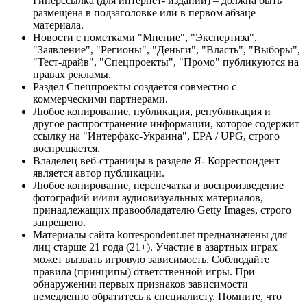
Гиперссылка (для интернет- изданий) – должна быть
размещена в подзаголовке или в первом абзаце
материала.
Новости с пометками "Мнение", "Экспертиза",
"Заявление", "Регионы", "Деньги", "Власть", "Выборы",
"Тест-драйв", "Спецпроекты", "Промо" публикуются на
правах рекламы.
Раздел Спецпроекты создается совместно с
коммерческими партнерами.
Любое копирование, публикация, републикация и
другое распространение информации, которое содержит
ссылку на "Интерфакс-Украина", EPA / UPG, строго
воспрещается.
Владелец веб-страницы в разделе Я- Корреспондент
является автор публикации.
Любое копирование, перепечатка и воспроизведение
фотографий и/или аудиовизуальных материалов,
принадлежащих правообладателю Getty Images, строго
запрещено.
Материалы сайта korrespondent.net предназначены для
лиц старше 21 года (21+). Участие в азартных играх
может вызвать игровую зависимость. Соблюдайте
правила (принципы) ответственной игры. При
обнаружении первых признаков зависимости
немедленно обратитесь к специалисту. Помните, что