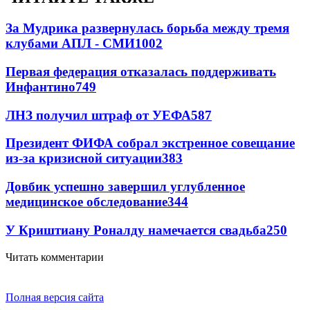
За Мудрика развернулась борьба между тремя
клубами АПЛ - СМИ
1002
Первая федерация отказалась поддерживать
Инфантино
749
ЛНЗ получил штраф от УЕФА
587
Президент ФИФА собрал экстренное совещание
из-за кризисной ситуации
383
Довбик успешно завершил углубленное
медицинское обследование
344
У Криштиану Роналду намечается свадьба
250
Читать комментарии
Полная версия сайта