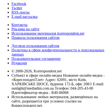
Facebook
Twitter
RSS-ленты
E-mail рассылка
Контакты
Реклама на сайте
Использование материалов korrespondent.net
Правила пользования сайтом
Договор пользования сайтом
Политика в сфере конфиденциальности и персональных
данных
Пользовательское соглашение
Редакция
© 2000-2026, Korrespondent.net
Субъект в сфере онлайн-медиа Название онлайн-медиа -
«КореспонденТ.net» Адрес: 02091, місто Київ,
ХАРКІВСЬКЕ ШОСЕ, будинок 172-Б, офіс 208/1 E-mail:
sunlight@mediadim.com.ua
Телефон: 044-205-43-00
Идентификатор медиа - R40-06068
Использование любых материалов, размещённых на
сайте, разрешается при условии ссылки на
Корреспондент.net.