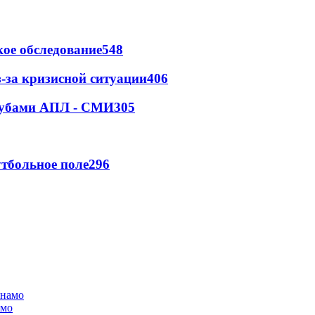
ое обследование
548
-за кризисной ситуации
406
клубами АПЛ - СМИ
305
тбольное поле
296
амо