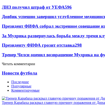
ЛНЗ получил штраф от УЕФА
596
Довбик успешно завершил углубленное медицинск
Президент ФИФА собрал экстренное совещание из
За Мудрика развернулась борьба между тремя 
Президенту ФИФА грозит отставка
298
Тренер Челси оценил возвращение Мудрика на фу
Читать комментарии
Новости футбола
Последние
Популярные
Комментируемые
Тренер Карабаха раскрыл главную причину поражения от Дин