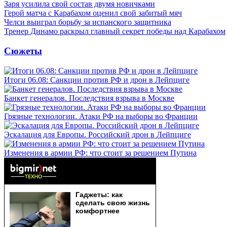
Заря усилила свой состав двумя новичками
Герой матча с Карабахом оценил свой забитый мяч
Челси выиграл борьбу за испанского защитника
Тренер Динамо раскрыл главный секрет победы над Карабахом
Сюжеты
Итоги 06.08: Санкции против РФ и дрон в Лейпциге
Банкет генералов. Последствия взрыва в Москве
Грязные технологии. Атаки РФ на выборы во Франции
Эскалация для Европы. Российский дрон в Лейпциге
Изменения в армии РФ: что стоит за решением Путина