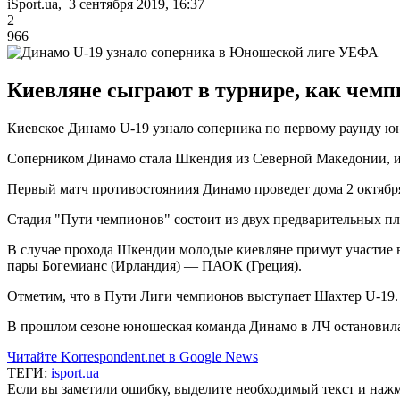
iSport.ua, 3 сентября 2019, 16:37
2
966
Киевляне сыграют в турнире, как чемп
Киевское Динамо U-19 узнало соперника по первому раунду 
Соперником Динамо стала Шкендия из Северной Македонии,
Первый матч противостояниия Динамо проведет дома 2 октября.
Стадия "Пути чемпионов" состоит из двух предварительных пл
В случае прохода Шкендии молодые киевляне примут участие во
пары Богемианс (Ирландия) — ПАОК (Греция).
Отметим, что в Пути Лиги чемпионов выступает Шахтер U-19. 
В прошлом сезоне юношеская команда Динамо в ЛЧ остановилас
Читайте Korrespondent.net в Google News
ТЕГИ:
isport.ua
Если вы заметили ошибку, выделите необходимый текст и нажми