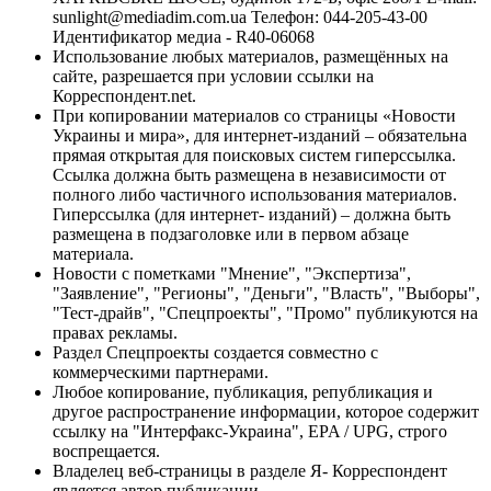
sunlight@mediadim.com.ua
Телефон: 044-205-43-00
Идентификатор медиа - R40-06068
Использование любых материалов, размещённых на
сайте, разрешается при условии ссылки на
Корреспондент.net.
При копировании материалов со страницы «Новости
Украины и мира», для интернет-изданий – обязательна
прямая открытая для поисковых систем гиперссылка.
Ссылка должна быть размещена в независимости от
полного либо частичного использования материалов.
Гиперссылка (для интернет- изданий) – должна быть
размещена в подзаголовке или в первом абзаце
материала.
Новости с пометками "Мнение", "Экспертиза",
"Заявление", "Регионы", "Деньги", "Власть", "Выборы",
"Тест-драйв", "Спецпроекты", "Промо" публикуются на
правах рекламы.
Раздел Спецпроекты создается совместно с
коммерческими партнерами.
Любое копирование, публикация, републикация и
другое распространение информации, которое содержит
ссылку на "Интерфакс-Украина", EPA / UPG, строго
воспрещается.
Владелец веб-страницы в разделе Я- Корреспондент
является автор публикации.