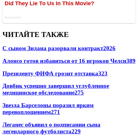
ЧИТАЙТЕ ТАКЖЕ
С сыном Зидана разорвали контракт
2026
Алонсо готов избавиться от 16 игроков Челси
389
Президенту ФИФА грозит отставка
323
Довбик успешно завершил углубленное
медицинское обследование
275
Звезда Барселоны поразил ярким
перевоплощением
271
Леганес объявил о подписании сына
легендарного футболиста
229