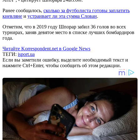
Ранее сообщалось,
сколько за футболиста готовы заплатить
киевляне
и
устраивает ли эта сумма Слован
.
Отметим, что в 2019 году Шпорар забил 36 голов во всех
турнирах, заняв девятое место в списке лучших бомбардиров
года.
Читайте Korrespondent.net в Google News
ТЕГИ:
isport.ua
Если вы заметили ошибку, выделите необходимый текст и
нажмите Ctrl+Enter, чтобы сообщить об этом редакции.