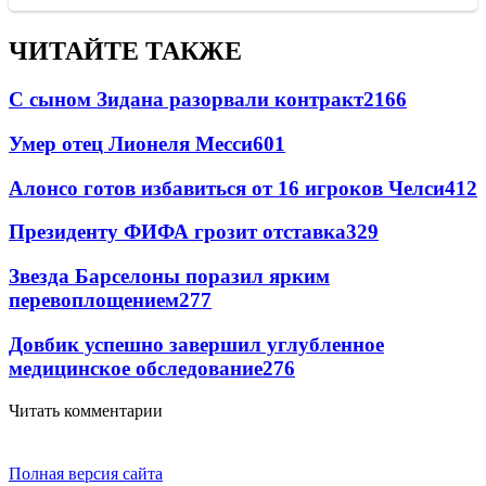
ЧИТАЙТЕ ТАКЖЕ
С сыном Зидана разорвали контракт
2166
Умер отец Лионеля Месси
601
Алонсо готов избавиться от 16 игроков Челси
412
Президенту ФИФА грозит отставка
329
Звезда Барселоны поразил ярким
перевоплощением
277
Довбик успешно завершил углубленное
медицинское обследование
276
Читать комментарии
Полная версия сайта