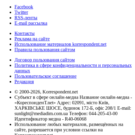
Facebook
Twitter
RSS-ленты
E-mail рассылка
Контакты
Реклама на сайте
Использование материалов korrespondent.net
Правила пользования сайтом
Договор пользования сайтом
Политика в сфере конфиденциальности и персональных
данных
Пользовательское соглашение
Редакция
© 2000-2026, Korrespondent.net
Субъект в сфере онлайн-медиа Название онлайн-медиа -
«КореспонденТ.net» Адрес: 02091, місто Київ,
ХАРКІВСЬКЕ ШОСЕ, будинок 172-Б, офіс 208/1 E-mail:
sunlight@mediadim.com.ua
Телефон: 044-205-43-00
Идентификатор медиа - R40-06068
Использование любых материалов, размещённых на
сайте, разрешается при условии ссылки на