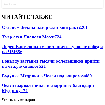
ЧИТАЙТЕ ТАКЖЕ
С сыном Зидана разорвали контракт
2261
Умер отец Лионеля Месси
724
Лидер Барселоны сменил прическу после победы
на ЧМ
656
Роналду заставил тысячи болельщиков прийти
на чужую свадьбу
521
Будущее Мудрика в Челси под вопросом
480
Челси вырвал ничью в спарринге благодаря
Мудрику
479
Читать комментарии