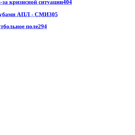
-за кризисной ситуации
404
клубами АПЛ - СМИ
305
тбольное поле
294