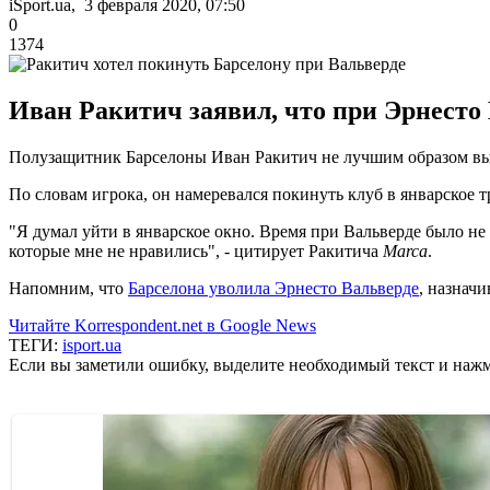
iSport.ua, 3 февраля 2020, 07:50
0
1374
Иван Ракитич заявил, что при Эрнесто 
Полузащитник Барселоны Иван Ракитич не лучшим образом выск
По словам игрока, он намеревался покинуть клуб в январское т
"Я думал уйти в январское окно. Время при Вальверде было не
которые мне не нравились", - цитирует Ракитича
Marca
.
Напомним, что
Барселона уволила Эрнесто Вальверде
, назнач
Читайте Korrespondent.net в Google News
ТЕГИ:
isport.ua
Если вы заметили ошибку, выделите необходимый текст и нажми