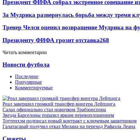
Президент ФИФА собрал экстренное совещание из
За Мудрика развернулась борьба между тремя 
Тренер Челси оценил возвращение Мудрика на фу
Президенту ФИФА грозит отставка
268
Читать комментарии
Новости футбола
Последние
Популярные
Комментируемые
Реал завершил громкий трансфер вингера Лейпцига
Салах официально стал новичком Трабзонспора
Звезда Барселоны поразил ярким перевоплощением
Тоттенхэм подписал новый контракт с ключевым защитником
Галатасарай получил отказ Милана на переход Рафаэла Леана
Сюжеты