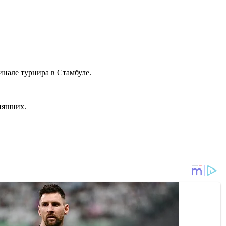
нале турнира в Стамбуле.
дняшних.