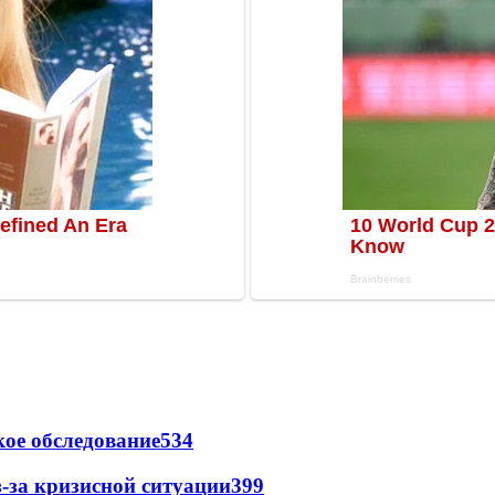
ое обследование
534
-за кризисной ситуации
399