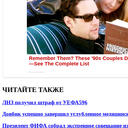
ЧИТАЙТЕ ТАКЖЕ
ЛНЗ получил штраф от УЕФА
596
Довбик успешно завершил углубленное медицинск
Президент ФИФА собрал экстренное совещание из