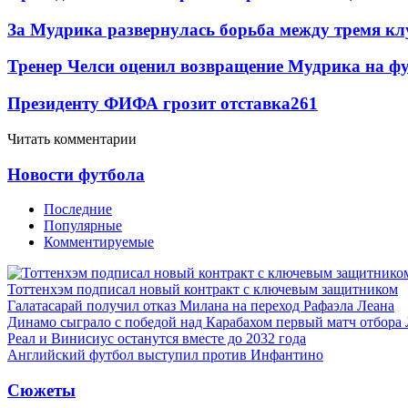
За Мудрика развернулась борьба между тремя 
Тренер Челси оценил возвращение Мудрика на фу
Президенту ФИФА грозит отставка
261
Читать комментарии
Новости футбола
Последние
Популярные
Комментируемые
Тоттенхэм подписал новый контракт с ключевым защитником
Галатасарай получил отказ Милана на переход Рафаэла Леана
Динамо сыграло с победой над Карабахом первый матч отбора
Реал и Винисиус останутся вместе до 2032 года
Английский футбол выступил против Инфантино
Сюжеты