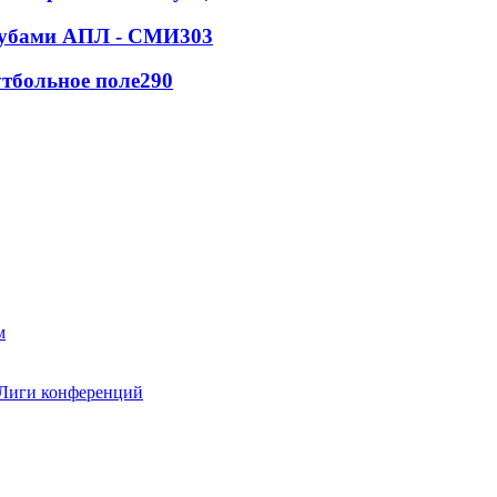
клубами АПЛ - СМИ
303
тбольное поле
290
 Лиги конференций