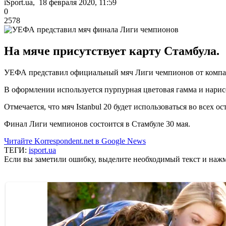
iSport.ua, 18 февраля 2020, 11:59
0
2578
На мяче присутствует карту Стамбула.
УЕФА представил официальный мяч Лиги чемпионов от компани
В оформлении используется пурпурная цветовая гамма и нарис
Отмечается, что мяч Istanbul 20 будет использоваться во всех 
Финал Лиги чемпионов состоится в Стамбуле 30 мая.
Читайте Korrespondent.net в Google News
ТЕГИ:
isport.ua
Если вы заметили ошибку, выделите необходимый текст и нажми