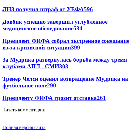
ЛНЗ получил штраф от УЕФА
596
Довбик успешно завершил углубленное
медицинское обследование
534
Президент ФИФА собрал экстренное совещание
из-за кризисной ситуации
399
За Мудрика развернулась борьба между тремя
клубами АПЛ - СМИ
303
Тренер Челси оценил возвращение Мудрика на
футбольное поле
290
Президенту ФИФА грозит отставка
261
Читать комментарии
Полная версия сайта