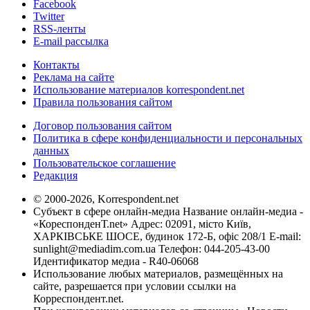
Facebook
Twitter
RSS-ленты
E-mail рассылка
Контакты
Реклама на сайте
Использование материалов korrespondent.net
Правила пользования сайтом
Договор пользования сайтом
Политика в сфере конфиденциальности и персональных
данных
Пользовательское соглашение
Редакция
© 2000-2026, Korrespondent.net
Субъект в сфере онлайн-медиа Название онлайн-медиа -
«КореспонденТ.net» Адрес: 02091, місто Київ,
ХАРКІВСЬКЕ ШОСЕ, будинок 172-Б, офіс 208/1 E-mail:
sunlight@mediadim.com.ua
Телефон: 044-205-43-00
Идентификатор медиа - R40-06068
Использование любых материалов, размещённых на
сайте, разрешается при условии ссылки на
Корреспондент.net.