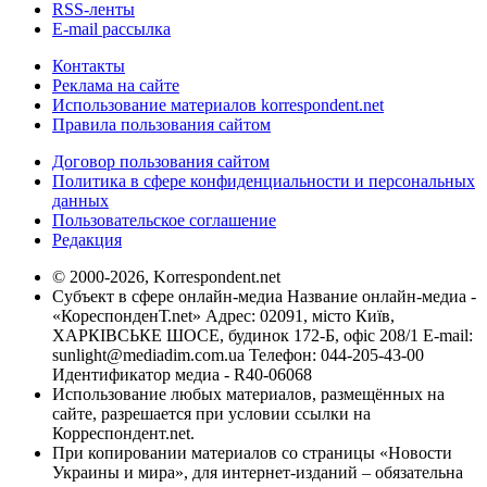
RSS-ленты
E-mail рассылка
Контакты
Реклама на сайте
Использование материалов korrespondent.net
Правила пользования сайтом
Договор пользования сайтом
Политика в сфере конфиденциальности и персональных
данных
Пользовательское соглашение
Редакция
© 2000-2026, Korrespondent.net
Субъект в сфере онлайн-медиа Название онлайн-медиа -
«КореспонденТ.net» Адрес: 02091, місто Київ,
ХАРКІВСЬКЕ ШОСЕ, будинок 172-Б, офіс 208/1 E-mail:
sunlight@mediadim.com.ua
Телефон: 044-205-43-00
Идентификатор медиа - R40-06068
Использование любых материалов, размещённых на
сайте, разрешается при условии ссылки на
Корреспондент.net.
При копировании материалов со страницы «Новости
Украины и мира», для интернет-изданий – обязательна