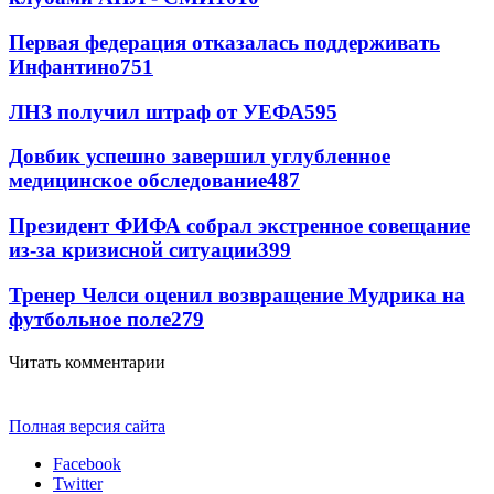
Первая федерация отказалась поддерживать
Инфантино
751
ЛНЗ получил штраф от УЕФА
595
Довбик успешно завершил углубленное
медицинское обследование
487
Президент ФИФА собрал экстренное совещание
из-за кризисной ситуации
399
Тренер Челси оценил возвращение Мудрика на
футбольное поле
279
Читать комментарии
Полная версия сайта
Facebook
Twitter