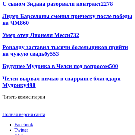
С сыном Зидана разорвали контракт
2278
Лидер Барселоны сменил прическу после победы
на ЧМ
860
Умер отец Лионеля Месси
732
Роналду заставил тысячи болельщиков прийти
на чужую свадьбу
553
Будущее Мудрика в Челси под вопросом
500
Челси вырвал ничью в спарринге благодаря
Мудрику
498
Читать комментарии
Полная версия сайта
Facebook
Twitter