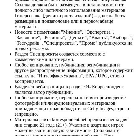
Ссылка должна быть размещена в независимости от
полного либо частичного использования материалов.
Гиперссылка (для интернет- изданий) – должна быть
размещена в подзаголовке или в первом абзаце
материала.
Новости с пометками "Мнение", "Экспертиза",
"Заявление", "Регионы", "Деньги", "Власть", "Выборы",
"Тест-драйв", "Спецпроекты", "Промо" публикуются на
правах рекламы.
Раздел Спецпроекты создается совместно с
коммерческими партнерами.
Любое копирование, публикация, републикация и
другое распространение информации, которое содержит
ссылку на "Интерфакс-Украина", EPA / UPG, строго
воспрещается.
Владелец веб-страницы в разделе Я- Корреспондент
является автор публикации.
Любое копирование, перепечатка и воспроизведение
фотографий и/или аудиовизуальных материалов,
принадлежащих правообладателю Getty Images, строго
запрещено.
Материалы сайта korrespondent.net предназначены для
лиц старше 21 года (21+). Участие в азартных играх
может вызвать игровую зависимость. Соблюдайте
правила (принципы) ответственной игры. При