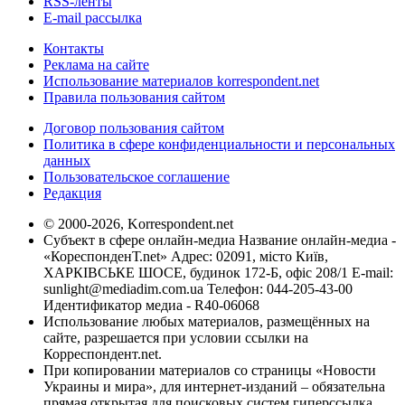
RSS-ленты
E-mail рассылка
Контакты
Реклама на сайте
Использование материалов korrespondent.net
Правила пользования сайтом
Договор пользования сайтом
Политика в сфере конфиденциальности и персональных
данных
Пользовательское соглашение
Редакция
© 2000-2026, Korrespondent.net
Субъект в сфере онлайн-медиа Название онлайн-медиа -
«КореспонденТ.net» Адрес: 02091, місто Київ,
ХАРКІВСЬКЕ ШОСЕ, будинок 172-Б, офіс 208/1 E-mail:
sunlight@mediadim.com.ua
Телефон: 044-205-43-00
Идентификатор медиа - R40-06068
Использование любых материалов, размещённых на
сайте, разрешается при условии ссылки на
Корреспондент.net.
При копировании материалов со страницы «Новости
Украины и мира», для интернет-изданий – обязательна
прямая открытая для поисковых систем гиперссылка.