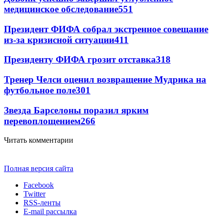
медицинское обследование
551
Президент ФИФА собрал экстренное совещание
из-за кризисной ситуации
411
Президенту ФИФА грозит отставка
318
Тренер Челси оценил возвращение Мудрика на
футбольное поле
301
Звезда Барселоны поразил ярким
перевоплощением
266
Читать комментарии
Полная версия сайта
Facebook
Twitter
RSS-ленты
E-mail рассылка