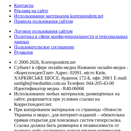
Контакты
Реклама на сайте
Использование материалов korrespondent.net
Правила пользования сайтом
Договор пользования сайтом
Политика в сфере конфиденциальности и персональных
данных
Пользовательское соглашение
Редакция
© 2000-2026, Korrespondent.net
Субъект в сфере онлайн-медиа Название онлайн-медиа -
«КореспонденТ.net» Адрес: 02091, місто Київ,
ХАРКІВСЬКЕ ШОСЕ, будинок 172-Б, офіс 208/1 E-mail:
sunlight@mediadim.com.ua
Телефон: 044-205-43-00
Идентификатор медиа - R40-06068
Использование любых материалов, размещённых на
сайте, разрешается при условии ссылки на
Корреспондент.net.
При копировании материалов со страницы «Новости
Украины и мира», для интернет-изданий – обязательна
прямая открытая для поисковых систем гиперссылка.
Ссылка должна быть размещена в независимости от
полного либо частичного использования материалов.