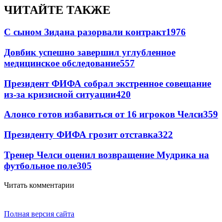
ЧИТАЙТЕ ТАКЖЕ
С сыном Зидана разорвали контракт
1976
Довбик успешно завершил углубленное
медицинское обследование
557
Президент ФИФА собрал экстренное совещание
из-за кризисной ситуации
420
Алонсо готов избавиться от 16 игроков Челси
359
Президенту ФИФА грозит отставка
322
Тренер Челси оценил возвращение Мудрика на
футбольное поле
305
Читать комментарии
Полная версия сайта