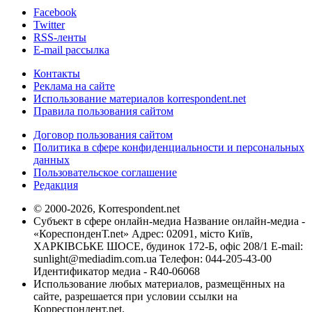
Facebook
Twitter
RSS-ленты
E-mail рассылка
Контакты
Реклама на сайте
Использование материалов korrespondent.net
Правила пользования сайтом
Договор пользования сайтом
Политика в сфере конфиденциальности и персональных
данных
Пользовательское соглашение
Редакция
© 2000-2026, Korrespondent.net
Субъект в сфере онлайн-медиа Название онлайн-медиа -
«КореспонденТ.net» Адрес: 02091, місто Київ,
ХАРКІВСЬКЕ ШОСЕ, будинок 172-Б, офіс 208/1 E-mail:
sunlight@mediadim.com.ua
Телефон: 044-205-43-00
Идентификатор медиа - R40-06068
Использование любых материалов, размещённых на
сайте, разрешается при условии ссылки на
Корреспондент.net.