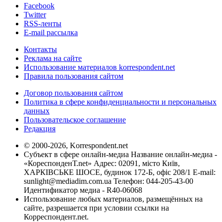
Facebook
Twitter
RSS-ленты
E-mail рассылка
Контакты
Реклама на сайте
Использование материалов korrespondent.net
Правила пользования сайтом
Договор пользования сайтом
Политика в сфере конфиденциальности и персональных
данных
Пользовательское соглашение
Редакция
© 2000-2026, Korrespondent.net
Субъект в сфере онлайн-медиа Название онлайн-медиа -
«КореспонденТ.net» Адрес: 02091, місто Київ,
ХАРКІВСЬКЕ ШОСЕ, будинок 172-Б, офіс 208/1 E-mail:
sunlight@mediadim.com.ua
Телефон: 044-205-43-00
Идентификатор медиа - R40-06068
Использование любых материалов, размещённых на
сайте, разрешается при условии ссылки на
Корреспондент.net.