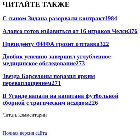
ЧИТАЙТЕ ТАКЖЕ
С сыном Зидана разорвали контракт
1984
Алонсо готов избавиться от 16 игроков Челси
376
Президенту ФИФА грозит отставка
322
Довбик успешно завершил углубленное
медицинское обследование
273
Звезда Барселоны поразил ярким
перевоплощением
271
В Уганде напали на капитана футбольной
сборной с трагическим исходом
226
Читать комментарии
Полная версия сайта