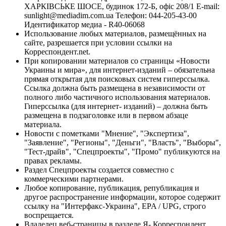
ХАРКІВСЬКЕ ШОСЕ, будинок 172-Б, офіс 208/1 E-mail:
sunlight@mediadim.com.ua
Телефон: 044-205-43-00
Идентификатор медиа - R40-06068
Использование любых материалов, размещённых на
сайте, разрешается при условии ссылки на
Корреспондент.net.
При копировании материалов со страницы «Новости
Украины и мира», для интернет-изданий – обязательна
прямая открытая для поисковых систем гиперссылка.
Ссылка должна быть размещена в независимости от
полного либо частичного использования материалов.
Гиперссылка (для интернет- изданий) – должна быть
размещена в подзаголовке или в первом абзаце
материала.
Новости с пометками "Мнение", "Экспертиза",
"Заявление", "Регионы", "Деньги", "Власть", "Выборы",
"Тест-драйв", "Спецпроекты", "Промо" публикуются на
правах рекламы.
Раздел Спецпроекты создается совместно с
коммерческими партнерами.
Любое копирование, публикация, републикация и
другое распространение информации, которое содержит
ссылку на "Интерфакс-Украина", EPA / UPG, строго
воспрещается.
Владелец веб-страницы в разделе Я- Корреспондент