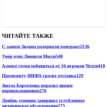
ЧИТАЙТЕ ТАКЖЕ
С сыном Зидана разорвали контракт
2136
Умер отец Лионеля Месси
540
Алонсо готов избавиться от 16 игроков Челси
410
Президенту ФИФА грозит отставка
329
Звезда Барселоны поразил ярким
перевоплощением
276
Довбик успешно завершил углубленное
медицинское обследование
275