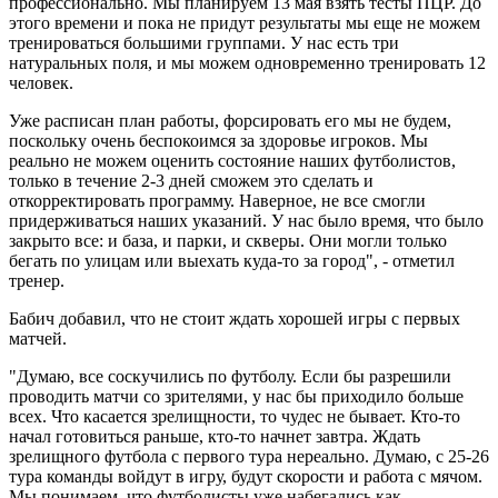
профессионально. Мы планируем 13 мая взять тесты ПЦР. До
этого времени и пока не придут результаты мы еще не можем
тренироваться большими группами. У нас есть три
натуральных поля, и мы можем одновременно тренировать 12
человек.
Уже расписан план работы, форсировать его мы не будем,
поскольку очень беспокоимся за здоровье игроков. Мы
реально не можем оценить состояние наших футболистов,
только в течение 2-3 дней сможем это сделать и
откорректировать программу. Наверное, не все смогли
придерживаться наших указаний. У нас было время, что было
закрыто все: и база, и парки, и скверы. Они могли только
бегать по улицам или выехать куда-то за город", - отметил
тренер.
Бабич добавил, что не стоит ждать хорошей игры с первых
матчей.
"Думаю, все соскучились по футболу. Если бы разрешили
проводить матчи со зрителями, у нас бы приходило больше
всех. Что касается зрелищности, то чудес не бывает. Кто-то
начал готовиться раньше, кто-то начнет завтра. Ждать
зрелищного футбола с первого тура нереально. Думаю, с 25-26
тура команды войдут в игру, будут скорости и работа с мячом.
Мы понимаем, что футболисты уже набегались как