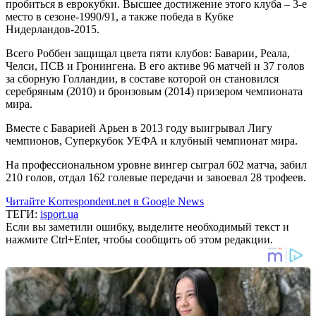
пробиться в еврокубки. Высшее достижение этого клуба – 3-е
место в сезоне-1990/91, а также победа в Кубке
Нидерландов-2015.
Всего Роббен защищал цвета пяти клубов: Баварии, Реала,
Челси, ПСВ и Гронингена. В его активе 96 матчей и 37 голов
за сборную Голландии, в составе которой он становился
серебряным (2010) и бронзовым (2014) призером чемпионата
мира.
Вместе с Баварией Арьен в 2013 году выигрывал Лигу
чемпионов, Суперкубок УЕФА и клубный чемпионат мира.
На профессиональном уровне вингер сыграл 602 матча, забил
210 голов, отдал 162 голевые передачи и завоевал 28 трофеев.
Читайте Korrespondent.net в Google News
ТЕГИ:
isport.ua
Если вы заметили ошибку, выделите необходимый текст и
нажмите Ctrl+Enter, чтобы сообщить об этом редакции.