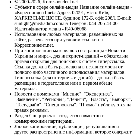
© 2000-2026, Korrespondent.net
Субъект в сфере онлайн-медиа Название онлайн-медиа -
«КореспонденТ.net» Адрес: 02091, місто Київ,
ХАРКІВСЬКЕ ШОСЕ, будинок 172-Б, офіс 208/1 E-mail:
sunlight@mediadim.com.ua
Телефон: 044-205-43-00
Идентификатор медиа - R40-06068
Использование любых материалов, размещённых на
сайте, разрешается при условии ссылки на
Корреспондент.net.
При копировании материалов со страницы «Новости
Украины и мира», для интернет-изданий – обязательна
прямая открытая для поисковых систем гиперссылка.
Ссылка должна быть размещена в независимости от
полного либо частичного использования материалов.
Гиперссылка (для интернет- изданий) – должна быть
размещена в подзаголовке или в первом абзаце
материала.
Новости с пометками "Мнение", "Экспертиза",
"Заявление", "Регионы", "Деньги", "Власть", "Выборы",
"Тест-драйв", "Спецпроекты", "Промо" публикуются на
правах рекламы.
Раздел Спецпроекты создается совместно с
коммерческими партнерами.
Любое копирование, публикация, републикация и
другое распространение информации, которое содержит