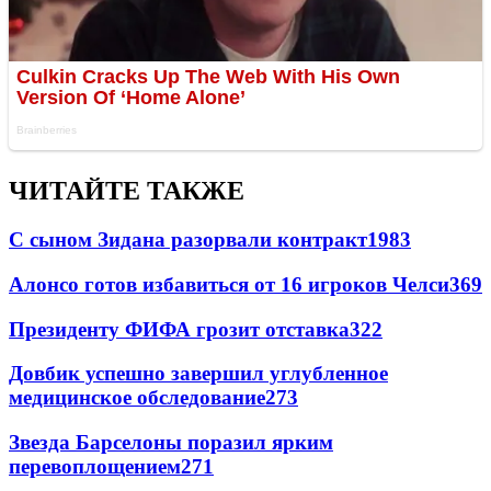
ЧИТАЙТЕ ТАКЖЕ
С сыном Зидана разорвали контракт
1983
Алонсо готов избавиться от 16 игроков Челси
369
Президенту ФИФА грозит отставка
322
Довбик успешно завершил углубленное
медицинское обследование
273
Звезда Барселоны поразил ярким
перевоплощением
271