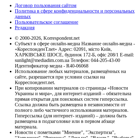
Договор пользования сайтом
Политика в сфере конфиденциальности и персональных
данных
Пользовательское соглашение
Редакция
© 2000-2026, Korrespondent.net
Субъект в сфере онлайн-медиа Название онлайн-медиа -
«КореспонденТ.net» Адрес: 02091, місто Київ,
ХАРКІВСЬКЕ ШОСЕ, будинок 172-Б, офіс 208/1 E-mail:
sunlight@mediadim.com.ua
Телефон: 044-205-43-00
Идентификатор медиа - R40-06068
Использование любых материалов, размещённых на
сайте, разрешается при условии ссылки на
Корреспондент.net.
При копировании материалов со страницы «Новости
Украины и мира», для интернет-изданий – обязательна
прямая открытая для поисковых систем гиперссылка.
Ссылка должна быть размещена в независимости от
полного либо частичного использования материалов.
Гиперссылка (для интернет- изданий) – должна быть
размещена в подзаголовке или в первом абзаце
материала.
Новости с пометками "Мнение", "Экспертиза",
"Заявление", "Регионы", "Деньги", "Власть", "Выборы",