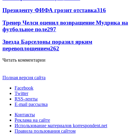
Президенту ФИФА грозит отставка
316
Тренер Челси оценил возвращение Мудрика на
футбольное поле
297
Звезда Барселоны поразил ярким
перевоплощением
262
Читать комментарии
Полная версия сайта
Facebook
Twitter
RSS-ленты
E-mail рассылка
Контакты
Реклама на сайте
Использование материалов korrespondent.net
Правила пользования сайтом