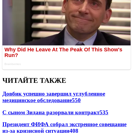
ЧИТАЙТЕ ТАКЖЕ
Довбик успешно завершил углубленное
медицинское обследование
550
С сыном Зидана разорвали контракт
535
Президент ФИФА собрал экстренное совещание
из-за кризисной ситуации
408