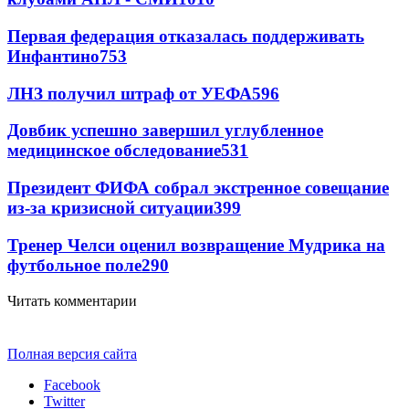
Первая федерация отказалась поддерживать
Инфантино
753
ЛНЗ получил штраф от УЕФА
596
Довбик успешно завершил углубленное
медицинское обследование
531
Президент ФИФА собрал экстренное совещание
из-за кризисной ситуации
399
Тренер Челси оценил возвращение Мудрика на
футбольное поле
290
Читать комментарии
Полная версия сайта
Facebook
Twitter