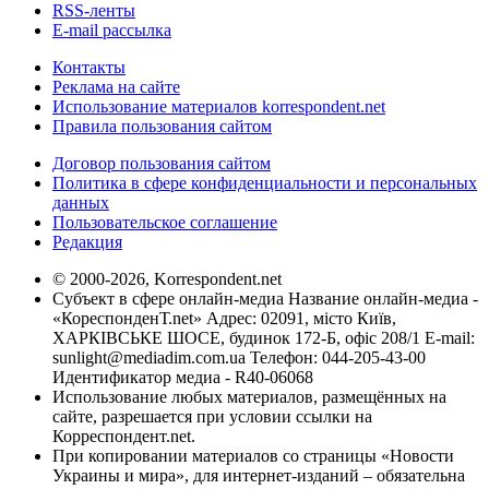
RSS-ленты
E-mail рассылка
Контакты
Реклама на сайте
Использование материалов korrespondent.net
Правила пользования сайтом
Договор пользования сайтом
Политика в сфере конфиденциальности и персональных
данных
Пользовательское соглашение
Редакция
© 2000-2026, Korrespondent.net
Субъект в сфере онлайн-медиа Название онлайн-медиа -
«КореспонденТ.net» Адрес: 02091, місто Київ,
ХАРКІВСЬКЕ ШОСЕ, будинок 172-Б, офіс 208/1 E-mail:
sunlight@mediadim.com.ua
Телефон: 044-205-43-00
Идентификатор медиа - R40-06068
Использование любых материалов, размещённых на
сайте, разрешается при условии ссылки на
Корреспондент.net.
При копировании материалов со страницы «Новости
Украины и мира», для интернет-изданий – обязательна