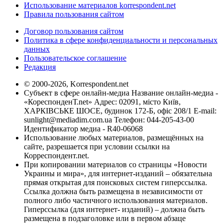
Использование материалов korrespondent.net
Правила пользования сайтом
Договор пользования сайтом
Политика в сфере конфиденциальности и персональных
данных
Пользовательское соглашение
Редакция
© 2000-2026, Korrespondent.net
Субъект в сфере онлайн-медиа Название онлайн-медиа -
«КореспонденТ.net» Адрес: 02091, місто Київ,
ХАРКІВСЬКЕ ШОСЕ, будинок 172-Б, офіс 208/1 E-mail:
sunlight@mediadim.com.ua
Телефон: 044-205-43-00
Идентификатор медиа - R40-06068
Использование любых материалов, размещённых на
сайте, разрешается при условии ссылки на
Корреспондент.net.
При копировании материалов со страницы «Новости
Украины и мира», для интернет-изданий – обязательна
прямая открытая для поисковых систем гиперссылка.
Ссылка должна быть размещена в независимости от
полного либо частичного использования материалов.
Гиперссылка (для интернет- изданий) – должна быть
размещена в подзаголовке или в первом абзаце