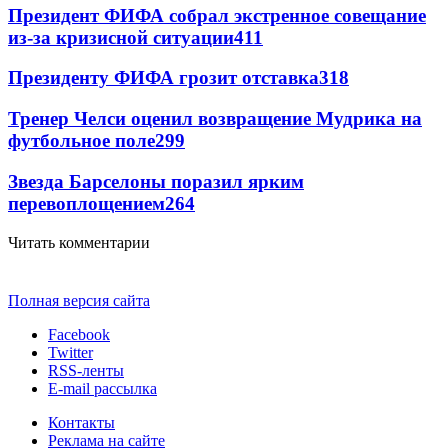
Президент ФИФА собрал экстренное совещание
из-за кризисной ситуации
411
Президенту ФИФА грозит отставка
318
Тренер Челси оценил возвращение Мудрика на
футбольное поле
299
Звезда Барселоны поразил ярким
перевоплощением
264
Читать комментарии
Полная версия сайта
Facebook
Twitter
RSS-ленты
E-mail рассылка
Контакты
Реклама на сайте