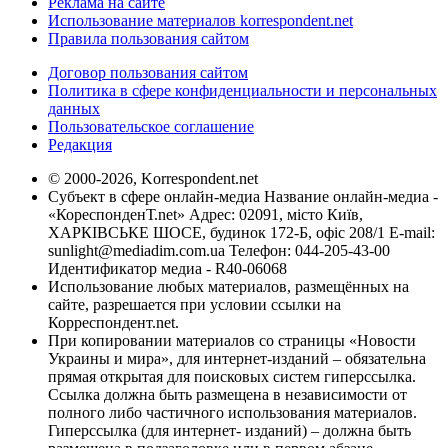
Реклама на сайте
Использование материалов korrespondent.net
Правила пользования сайтом
Договор пользования сайтом
Политика в сфере конфиденциальности и персональных
данных
Пользовательское соглашение
Редакция
© 2000-2026, Korrespondent.net
Субъект в сфере онлайн-медиа Название онлайн-медиа -
«КореспонденТ.net» Адрес: 02091, місто Київ,
ХАРКІВСЬКЕ ШОСЕ, будинок 172-Б, офіс 208/1 E-mail:
sunlight@mediadim.com.ua
Телефон: 044-205-43-00
Идентификатор медиа - R40-06068
Использование любых материалов, размещённых на
сайте, разрешается при условии ссылки на
Корреспондент.net.
При копировании материалов со страницы «Новости
Украины и мира», для интернет-изданий – обязательна
прямая открытая для поисковых систем гиперссылка.
Ссылка должна быть размещена в независимости от
полного либо частичного использования материалов.
Гиперссылка (для интернет- изданий) – должна быть