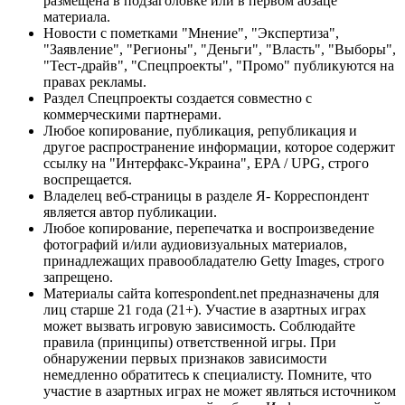
размещена в подзаголовке или в первом абзаце
материала.
Новости с пометками "Мнение", "Экспертиза",
"Заявление", "Регионы", "Деньги", "Власть", "Выборы",
"Тест-драйв", "Спецпроекты", "Промо" публикуются на
правах рекламы.
Раздел Спецпроекты создается совместно с
коммерческими партнерами.
Любое копирование, публикация, републикация и
другое распространение информации, которое содержит
ссылку на "Интерфакс-Украина", EPA / UPG, строго
воспрещается.
Владелец веб-страницы в разделе Я- Корреспондент
является автор публикации.
Любое копирование, перепечатка и воспроизведение
фотографий и/или аудиовизуальных материалов,
принадлежащих правообладателю Getty Images, строго
запрещено.
Материалы сайта korrespondent.net предназначены для
лиц старше 21 года (21+). Участие в азартных играх
может вызвать игровую зависимость. Соблюдайте
правила (принципы) ответственной игры. При
обнаружении первых признаков зависимости
немедленно обратитесь к специалисту. Помните, что
участие в азартных играх не может являться источником