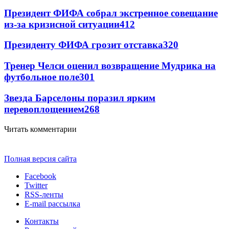
Президент ФИФА собрал экстренное совещание
из-за кризисной ситуации
412
Президенту ФИФА грозит отставка
320
Тренер Челси оценил возвращение Мудрика на
футбольное поле
301
Звезда Барселоны поразил ярким
перевоплощением
268
Читать комментарии
Полная версия сайта
Facebook
Twitter
RSS-ленты
E-mail рассылка
Контакты