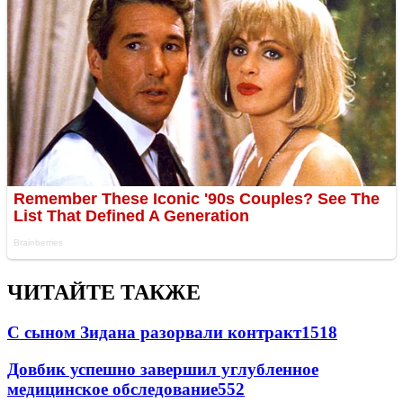
ЧИТАЙТЕ ТАКЖЕ
С сыном Зидана разорвали контракт
1518
Довбик успешно завершил углубленное
медицинское обследование
552