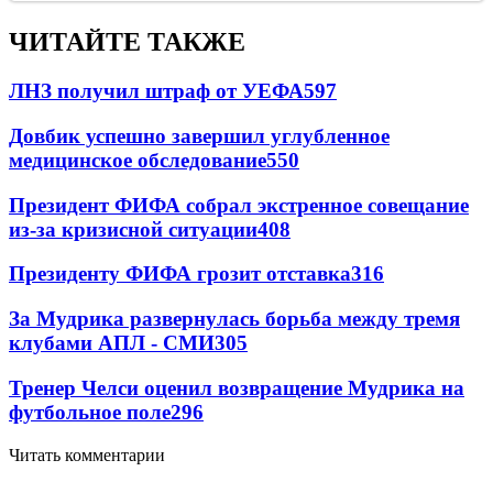
ЧИТАЙТЕ ТАКЖЕ
ЛНЗ получил штраф от УЕФА
597
Довбик успешно завершил углубленное
медицинское обследование
550
Президент ФИФА собрал экстренное совещание
из-за кризисной ситуации
408
Президенту ФИФА грозит отставка
316
За Мудрика развернулась борьба между тремя
клубами АПЛ - СМИ
305
Тренер Челси оценил возвращение Мудрика на
футбольное поле
296
Читать комментарии