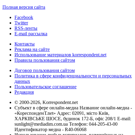
Полная версия сайта
Facebook
Twitter
RSS-ленты
E-mail рассылка
Контакты
Реклама на сайте
Использование материалов korrespondent.net
Правила пользования сайтом
Договор пользования сайтом
Политика в сфере конфиденциальности и персональных
данных
Пользовательское соглашение
Редакция
© 2000-2026, Korrespondent.net
Субъект в сфере онлайн-медиа Название онлайн-медиа -
«КореспонденТ.net» Адрес: 02091, місто Київ,
ХАРКІВСЬКЕ ШОСЕ, будинок 172-Б, офіс 208/1 E-mail:
sunlight@mediadim.com.ua
Телефон: 044-205-43-00
Идентификатор медиа - R40-06068
Использование любых материалов, размещённых на