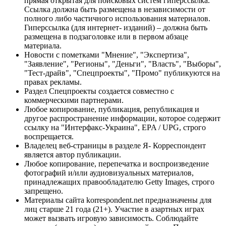
прямая открытая для поисковых систем гиперссылка.
Ссылка должна быть размещена в независимости от
полного либо частичного использования материалов.
Гиперссылка (для интернет- изданий) – должна быть
размещена в подзаголовке или в первом абзаце
материала.
Новости с пометками "Мнение", "Экспертиза",
"Заявление", "Регионы", "Деньги", "Власть", "Выборы",
"Тест-драйв", "Спецпроекты", "Промо" публикуются на
правах рекламы.
Раздел Спецпроекты создается совместно с
коммерческими партнерами.
Любое копирование, публикация, републикация и
другое распространение информации, которое содержит
ссылку на "Интерфакс-Украина", EPA / UPG, строго
воспрещается.
Владелец веб-страницы в разделе Я- Корреспондент
является автор публикации.
Любое копирование, перепечатка и воспроизведение
фотографий и/или аудиовизуальных материалов,
принадлежащих правообладателю Getty Images, строго
запрещено.
Материалы сайта korrespondent.net предназначены для
лиц старше 21 года (21+). Участие в азартных играх
может вызвать игровую зависимость. Соблюдайте