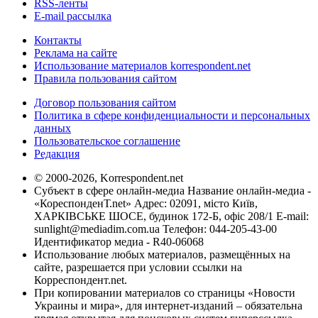
RSS-ленты
E-mail рассылка
Контакты
Реклама на сайте
Использование материалов korrespondent.net
Правила пользования сайтом
Договор пользования сайтом
Политика в сфере конфиденциальности и персональных
данных
Пользовательское соглашение
Редакция
© 2000-2026, Korrespondent.net
Субъект в сфере онлайн-медиа Название онлайн-медиа -
«КореспонденТ.net» Адрес: 02091, місто Київ,
ХАРКІВСЬКЕ ШОСЕ, будинок 172-Б, офіс 208/1 E-mail:
sunlight@mediadim.com.ua
Телефон: 044-205-43-00
Идентификатор медиа - R40-06068
Использование любых материалов, размещённых на
сайте, разрешается при условии ссылки на
Корреспондент.net.
При копировании материалов со страницы «Новости
Украины и мира», для интернет-изданий – обязательна