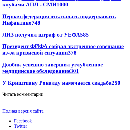
клубами АПЛ - СМИ
1000
Первая федерация отказалась поддерживать
Инфантино
748
ЛНЗ получил штраф от УЕФА
585
Президент ФИФА собрал экстренное совещание
из-за кризисной ситуации
378
Довбик успешно завершил углубленное
медицинское обследование
301
У Криштиану Роналду намечается свадьба
250
Читать комментарии
Полная версия сайта
Facebook
Twitter